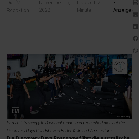
Die fM
November 15,
Lesezeit:
2
-
2022
Minuten
Anzeige-
Redaktion
Body Fit Training (BFT) wächst rasant und präsentiert sich auf der
Discovery Days Roadshow in Berlin, Köln und Amsterdam.
Die Discovery Days Roadshow führt die australische