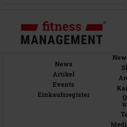
News
News
S
Artikel
Ar
Events
Kar
Einkaufsregister
Ü
u
T
Medi