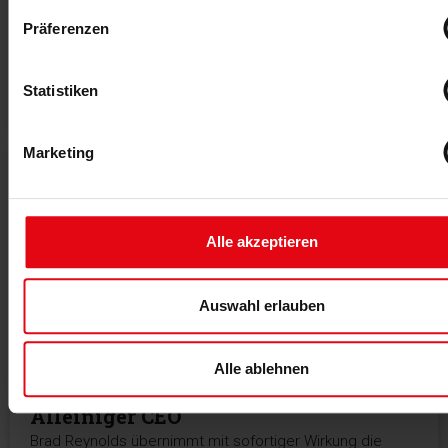
YTTP startet im September 2026 in Köln ein Strength-
Präferenzen
Konzept mit Hybridtraining und Coaching für Gruppen
von bis zu 40 Personen.
Statistiken
MEHR >
Marketing
Alle akzeptieren
Auswahl erlauben
Alle ablehnen
14.07.2026
Alleiniger CEO
Brad Reynolds übernimmt mit sofortiger Wirkung die