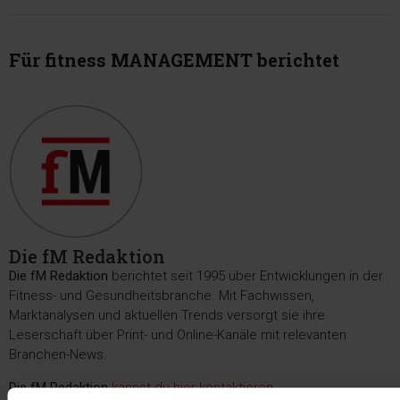
Für fitness MANAGEMENT berichtet
Die fM Redaktion
Die fM Redaktion
berichtet seit 1995 über Entwicklungen in der
Fitness- und Gesundheitsbranche. Mit Fachwissen,
Marktanalysen und aktuellen Trends versorgt sie ihre
Leserschaft über Print- und Online-Kanäle mit relevanten
Branchen-News.
Die fM Redaktion
kannst du hier kontaktieren
.