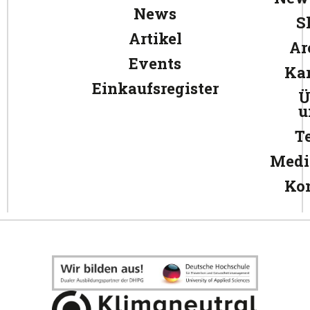
News
S
Artikel
Ar
Events
Kar
Einkaufsregister
Ü
u
T
Medi
Ko