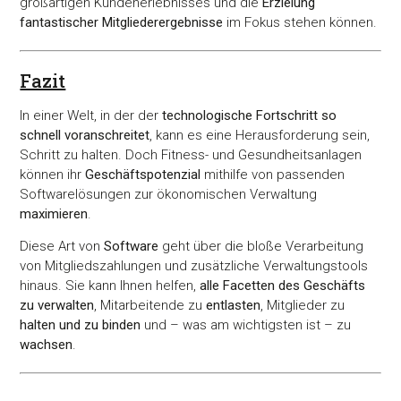
großartigen Kundenerlebnisses und die
Erzielung
fantastischer Mitgliederergebnisse
im Fokus stehen können.
Präferenzen
Fazit
Statistiken
In einer Welt, in der der
technologische Fortschritt so
Marketing
schnell voranschreitet
, kann es eine Herausforderung sein,
Schritt zu halten. Doch Fitness- und Gesundheitsanlagen
können ihr
Geschäftspotenzial
mithilfe von passenden
Softwarelösungen zur ökonomischen Verwaltung
Alle akzeptieren
maximieren
.
Diese Art von
Software
geht über die bloße Verarbeitung
von Mitgliedszahlungen und zusätzliche Verwaltungstools
Auswahl erlauben
hinaus. Sie kann Ihnen helfen,
alle Facetten des Geschäfts
zu verwalten
, Mitarbeitende zu
entlasten
, Mitglieder zu
halten und zu binden
und – was am wichtigsten ist – zu
Alle ablehnen
wachsen
.