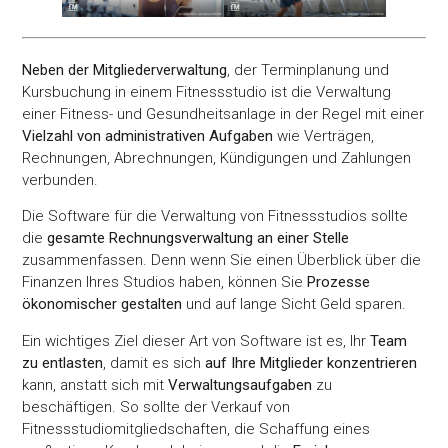
Zustimmung
Details
Über Coo
Neben der Mitgliederverwaltung
, der Terminplanung und
Kursbuchung in einem Fitnessstudio ist die Verwaltung
einer Fitness- und Gesundheitsanlage in der Regel mit einer
Vielzahl von administrativen Aufgaben
wie Verträgen,
Diese Webseite verwendet Cookies
Rechnungen, Abrechnungen, Kündigungen und Zahlungen
Wir verwenden Cookies, um Inhalte und Anzeigen zu
verbunden.
personalisieren, Funktionen für soziale Medien anbieten zu 
und die Zugriffe auf unsere Website zu analysieren. Außerd
Die Software für die Verwaltung von Fitnessstudios sollte
die
gesamte Rechnungsverwaltung an einer Stelle
geben wir Informationen zu Ihrer Verwendung unserer Websi
zusammenfassen. Denn wenn Sie einen Überblick über die
unsere Partner für soziale Medien, Werbung und Analysen we
Finanzen Ihres Studios haben, können Sie
Prozesse
Unsere Partner führen diese Informationen möglicherweise m
ökonomischer gestalten
und auf lange Sicht Geld sparen.
weiteren Daten zusammen, die Sie ihnen bereitgestellt habe
die sie im Rahmen Ihrer Nutzung der Dienste gesammelt ha
Ein wichtiges Ziel dieser Art von Software ist es, Ihr
Team
zu entlasten
, damit es sich
auf Ihre Mitglieder konzentrieren
kann, anstatt sich mit
Verwaltungsaufgaben
zu
Einwilligungsauswahl
beschäftigen. So sollte der Verkauf von
Notwendig
Fitnessstudiomitgliedschaften, die Schaffung eines