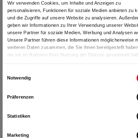
Wir verwenden Cookies, um Inhalte und Anzeigen zu
fM: Vielen Dank für das Interview!
personalisieren, Funktionen für soziale Medien anbieten zu 
und die Zugriffe auf unsere Website zu analysieren. Außerd
„Man muss auf den
geben wir Informationen zu Ihrer Verwendung unserer Websi
Punkt Leistung bringen!“
unsere Partner für soziale Medien, Werbung und Analysen we
Joshua Wichtrup
(27) ist einer der
Unsere Partner führen diese Informationen möglicherweise m
erfolgreichsten CrossFit-Athleten
weiteren Daten zusammen, die Sie ihnen bereitgestellt habe
Deutschlands:
18th Fittest on Earth
die sie im Rahmen Ihrer Nutzung der Dienste gesammelt ha
2019
(mit Rang 18 bester
Deutscher bei den CrossFit Games
Einwilligungsauswahl
2019) und '
the fittest in
Notwendig
Germany
' 2015, 2018 und 2019.
Nach seiner
Ausbildung zum Sport- und Fitnesskaufmann
entschloss sich der ehemalige Handballer im Sommer
Präferenzen
2013 gemeinsam mit seinem Partner Finn Schulz eine
eigene Box zu gründen –
CrossFit Flensburg
.
Statistiken
Joshua Wichtrup war 2018 National Ambassador für HYROX,
hat mehrere HYROX-Events gewonnen und hält mit Partner
Marketing
Bo Kruse den
Weltrekord bei den HYROX DOUBLES
.