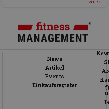
MEHR >
News
News
S
Artikel
Ar
Events
Kar
Einkaufsregister
Ü
u
T