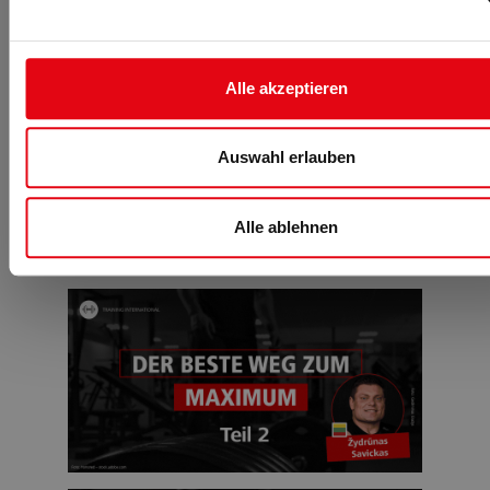
Serie 'Muskeln, Kraft und
Trainingsform'
Alle akzeptieren
Die anderen beiden Serienartikel der dreiteiligen Reihe
'Muskeln, Kraft und Trainingsform – Der beste Weg zum
Maximum' können Sie hier noch einmal lesen:
Auswahl erlauben
Teil 2 über den litauischen Strongman
Žydrūnas Savickas
:
'
Stark, stärker, Big Z
'.
Alle ablehnen
Teil 3 über den isländischen Strongman
Magnús Ver
Magnússon
: '
Seid smart beim Training!
'