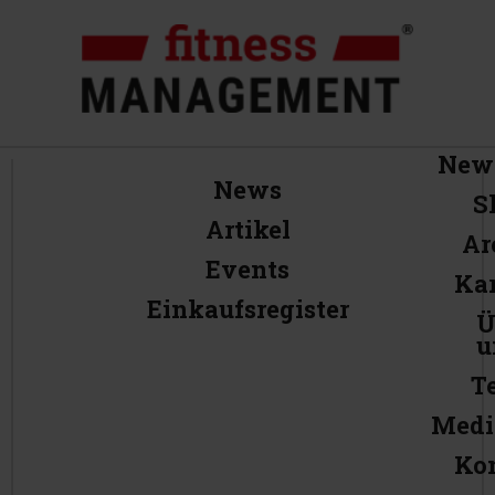
News
News
S
Artikel
Ar
Events
Kar
Einkaufsregister
Ü
u
T
Medi
Ko