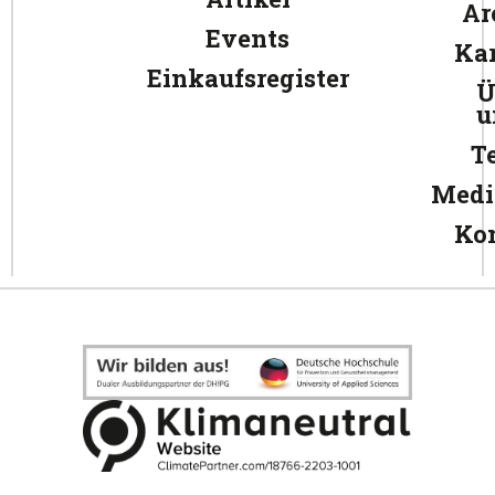
Ar
Events
Kar
Einkaufsregister
Ü
u
T
Medi
Ko