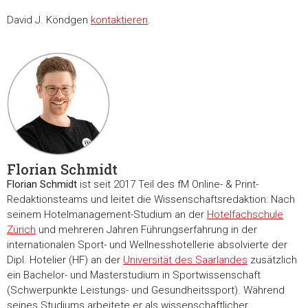
David J. Köndgen
kontaktieren
.
Florian Schmidt
Zustimmung
Details
Über Coo
Florian Schmidt
ist seit 2017 Teil des fM Online- & Print-
Redaktionsteams und leitet die Wissenschaftsredaktion: Nach
seinem Hotelmanagement-Studium an der
Hotelfachschule
Diese Webseite verwendet Cookies
Zürich
und mehreren Jahren Führungserfahrung in der
Wir verwenden Cookies, um Inhalte und Anzeigen zu
internationalen Sport- und Wellnesshotellerie absolvierte der
Dipl. Hotelier (HF) an der
Universität des Saarlandes
zusätzlich
personalisieren, Funktionen für soziale Medien anbieten zu 
ein Bachelor- und Masterstudium in Sportwissenschaft
und die Zugriffe auf unsere Website zu analysieren. Außerd
(Schwerpunkte Leistungs- und Gesundheitssport). Während
geben wir Informationen zu Ihrer Verwendung unserer Websi
seines Studiums arbeitete er als wissenschaftlicher