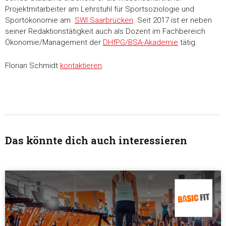
unsere Partner für soziale Medien, Werbung und Analysen we
Projektmitarbeiter am Lehrstuhl für Sportsoziologie und
Unsere Partner führen diese Informationen möglicherweise m
Sportökonomie am
SWI Saarbrücken
. Seit 2017 ist er neben
weiteren Daten zusammen, die Sie ihnen bereitgestellt habe
seiner Redaktionstätigkeit auch als Dozent im Fachbereich
die sie im Rahmen Ihrer Nutzung der Dienste gesammelt ha
Ökonomie/Management der
DHfPG/BSA-Akademie
tätig.
Einwilligungsauswahl
Florian Schmidt
kontaktieren
.
Notwendig
Präferenzen
Das könnte dich auch interessieren
Statistiken
Marketing
Alle akzeptieren