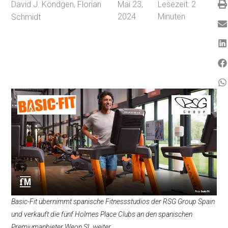
David J. Köndgen
,
Florian
Mai 23,
Lesezeit:
2
2024
Minuten
Schmidt
Basic-Fit übernimmt spanische Fitnessstudios der RSG Group Spain
und verkauft die fünf Holmes Place Clubs an den spanischen
Premiumanbieter Weon SL weiter.