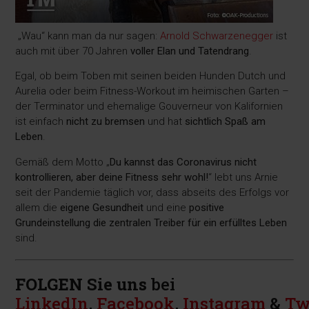
„Wau“ kann man da nur sagen:
Arnold Schwarzenegger
ist
auch mit über 70 Jahren
voller Elan und Tatendrang
.
Egal, ob beim Toben mit seinen beiden Hunden Dutch und
Aurelia oder beim Fitness-Workout im heimischen Garten –
der Terminator und ehemalige Gouverneur von Kalifornien
ist einfach
nicht zu bremsen
und hat
sichtlich Spaß am
Leben
.
Gemäß dem Motto „
Du kannst das Coronavirus nicht
kontrollieren, aber deine Fitness sehr wohl!
“ lebt uns Arnie
seit der Pandemie täglich vor, dass abseits des Erfolgs vor
allem die
eigene Gesundheit
und eine
positive
Grundeinstellung die zentralen Treiber für ein erfülltes Leben
sind.
FOLGEN Sie uns
bei
LinkedIn
,
Facebook
,
Instagram
&
Tw