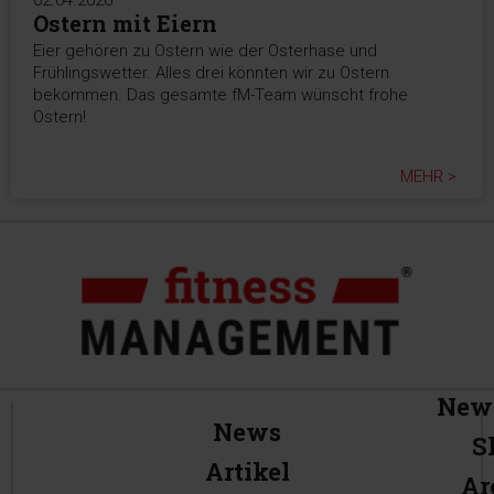
02.04.2026
Ostern mit Eiern
Eier gehören zu Ostern wie der Osterhase und
Frühlingswetter. Alles drei könnten wir zu Ostern
bekommen. Das gesamte fM-Team wünscht frohe
Ostern!
MEHR >
News
News
S
Artikel
Ar