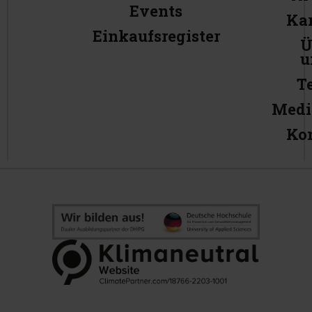
Events
Kar
Einkaufsregister
Ü
u
T
Medi
Ko