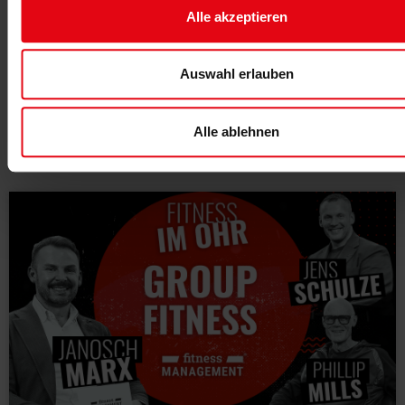
Florian Schmidt
kontaktieren
.
Alle akzeptieren
Auswahl erlauben
Alle ablehnen
Das könnte dich auch interessieren