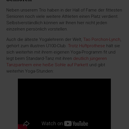
Neben unserem Trio haben in der Hall of Fame der fittesten
Senioren noch viele weitere Athleten einen Platz verdient.
Selbstverständlich können wir Ihnen hier nicht jeden
einzelnen persönlich vorstellen.
Auch die älteste Yogalehrerin der Welt,
Tao Porchon-Lynch
,
gehört zum illustren Ü100-Club.
Trotz Hüftprothese
hält sie
sich weiterhin mit ihrem eigenen Yoga-Programm fit und
legt beim Standard-Tanz mit ihren
deutlich jüngeren
Tanzpartnern eine heiße Sohle auf Parkett
und gibt
weiterhin Yoga-Stunden: