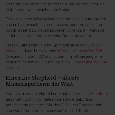
es folgte das vorzeitige Karriereaus und später verlor die
Mutter ihre zwei erwachsenen Söhne.
Trotz all dieser Schicksalsschläge hat sie nie aufgegeben
und im Laufen nicht nur ihre Passion, sondern auch ihren
Jungbrunnen bzw. neuen Lebensmut gefunden. Aufgeben
ist für „Healthyida“ noch nie eine Option gewesen.
Diesen Enthusiasmus bzw. Spirit teilt sie in den
Sozialen
Medien
und auf ihrer eigenen
Webseite HealthyPast100
(Gesund mit über 100) und ist damit für alt wie jung eine
absolute Inspiration. (Lesen Sie auch:
Liegestütze mit 104
Jahren
)
Ernestine Shepherd – älteste
Muskelsportlerin der Welt
Ebenfalls in unsere Hall of Fame hat es
Ernestine Shepherd
geschafft. Erst mit 51 Jahren setzte die gebürtige
Amerikanerin das erste Mal den Fuß in ein Fitnessstudio
und war sofort vom „Fitnessvirus“ infiziert. Nach