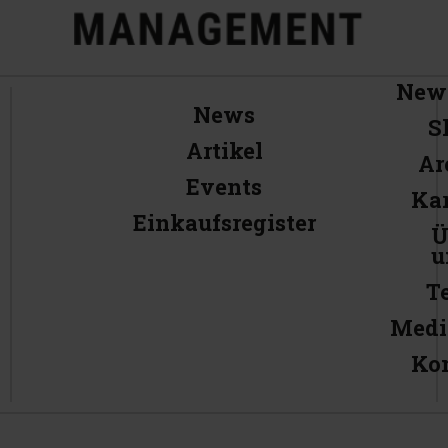
News
News
S
Artikel
Ar
Events
Kar
Einkaufsregister
Ü
u
T
Medi
Ko