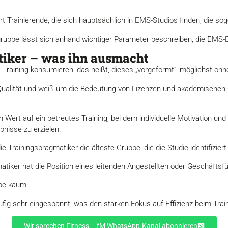
ert Trainierende, die sich hauptsächlich in EMS-Studios finden, die s
lgruppe lässt sich anhand wichtiger Parameter beschreiben, die EMS-B
tiker – was ihn ausmacht
Training konsumieren, das heißt, dieses „vorgeformt“, möglichst ohn
Qualität und weiß um die Bedeutung von Lizenzen und akademischen Qu
Wert auf ein betreutes Training, bei dem individuelle Motivation und 
nisse zu erzielen.
ie Trainingspragmatiker die älteste Gruppe, die die Studie identifiziert
tiker hat die Position eines leitenden Angestellten oder Geschäftsfü
ppe kaum.
ufig sehr eingespannt, was den starken Fokus auf Effizienz beim Tra
Wir sprechen Fitness – fM WhatsApp-Kanal abonnieren