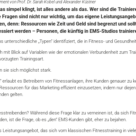
nt von Prof. Dr. Sarah Kobel und Alexander Küstner
s simpel klingt, ist alles andere als das. Wer sind die Traini
Fragen sind nicht nur wichtig, um das eigene Leistungsangebot
n, denn: Ressourcen wie Zeit und Geld sind begrenzt und soll
essiert werden – Personen, die künftig in EMS-Studios trainier
 unterschiedliche „Typen“ identifiziert, die in Fitness- und Gesundhei
ch mit Blick auf Variablen wie der emotionalen Verbundenheit zum Tra
vorzugten Trainingsart.
 sie sich möglichst stark.
“ erlaubt es Betreibern von Fitnessanlagen, ihre Kunden genauer zu k
Ressourcen für das Marketing effizient einzusetzen, indem nur diej
nden gelten.
esstreibenden? Während diese Frage klar zu verneinen ist, da sich Fit
iden, ist die Frage, ob es „den“ EMS-Kunden gibt, eher zu bejahen.
es Leistungsangebot, das sich vom klassischen Fitnesstraining in vie