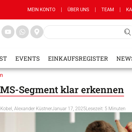
MEIN KONTO
ÜBER UNS
TEAM
KA
ST
EVENTS
EINKAUFSREGISTER
NEW
en
EMS-Segment klar erkennen
h Kobel
,
Alexander Küstner
Januar 17, 2025
Lesezeit:
5
Minuten