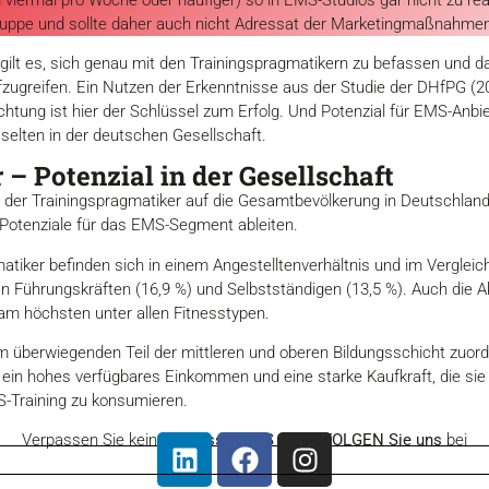
lgruppe und sollte daher auch nicht Adressat der Marketingmaßnahmen
gilt es, sich genau mit den Trainingspragmatikern zu befassen und d
eifen. Ein Nutzen der Erkenntnisse aus der Studie der DHfPG (2024
chtung ist hier der Schlüssel zum Erfolg. Und Potenzial für EMS-Anbie
 selten in der deutschen Gesellschaft.
– Potenzial in der Gesellschaft
r Trainingspragmatiker auf die Gesamtbevölkerung in Deutschland, l
 Potenziale für das EMS-Segment ableiten.
matiker befinden sich in einem Angestelltenverhältnis und im Verglei
an Führungskräften (16,9 %) und Selbstständigen (13,5 %). Auch die A
am höchsten unter allen Fitnesstypen.
berwiegenden Teil der mittleren und oberen Bildungsschicht zuordn
ein hohes verfügbares Einkommen und eine starke Kaufkraft, die sie 
S-Training zu konsumieren.
Verpassen Sie keine
Fitness-
NEWS
mehr!
FOLGEN Sie uns
bei