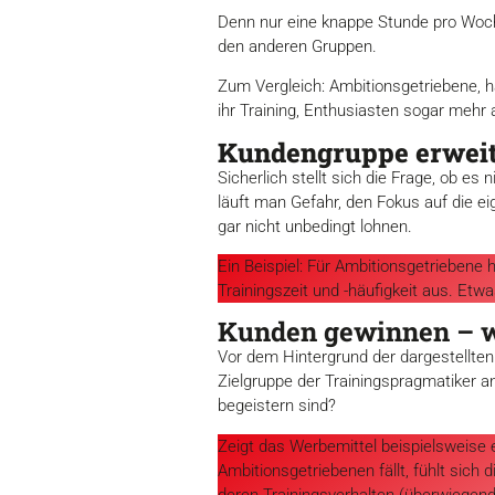
Denn nur eine knappe Stunde pro Woche
den anderen Gruppen.
Zum Vergleich: Ambitionsgetriebene, hä
ihr Training, Enthusiasten sogar mehr 
Kundengruppe erwei
Sicherlich stellt sich die Frage, ob e
läuft man Gefahr, den Fokus auf die e
gar nicht unbedingt lohnen.
Ein Beispiel: Für Ambitionsgetriebene 
Trainingszeit und -häufigkeit aus. Etwa
Kunden gewinnen – wo
Vor dem Hintergrund der dargestellten
Zielgruppe der Trainingspragmatiker an
begeistern sind?
Zeigt das Werbemittel beispielsweise e
Ambitionsgetriebenen fällt, fühlt sich
deren Trainingsverhalten (überwiegend 