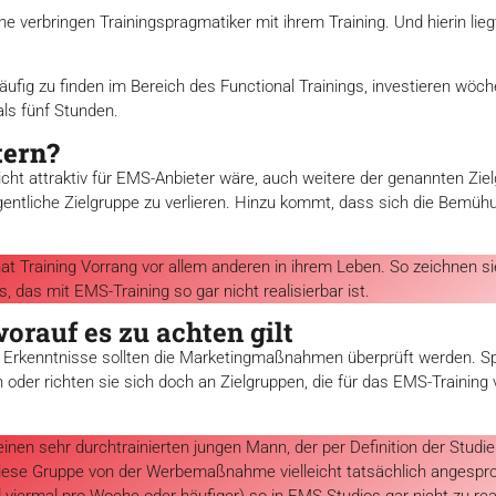
 verbringen Trainingspragmatiker mit ihrem Training. Und hierin lieg
ufig zu finden im Bereich des Functional Trainings, investieren wöche
als fünf Stunden.
tern?
s nicht attraktiv für EMS-Anbieter wäre, auch weitere der genannten Z
igentliche Zielgruppe zu verlieren. Hinzu kommt, dass sich die Bem
hat Training Vorrang vor allem anderen in ihrem Leben. So zeichnen s
s, das mit EMS-Training so gar nicht realisierbar ist.
rauf es zu achten gilt
 Erkenntnisse sollten die Marketingmaßnahmen überprüft werden. Spre
 oder richten sie sich doch an Zielgruppen, die für das EMS-Training
inen sehr durchtrainierten jungen Mann, der per Definition der Studie
 diese Gruppe von der Werbemaßnahme vielleicht tatsächlich angesproc
viermal pro Woche oder häufiger) so in EMS-Studios gar nicht zu real