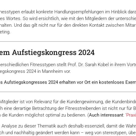
itnesstypen erlaubt konkrete Handlungsempfehlungen im Hinblick dara
s Wortes. So wird ersichtlich, wie mit den Mitgliedern der untersc
halten. Und das gilt nicht nur für den direkten Kontakt zwischen Mita
eting.
dem Aufstiegskongress 2024
rschiedlichen Fitnesstypen stellt Prof. Dr. Sarah Kobel in ihrem Vortr
tiegskongress 2024 in Mannheim vor.
s Aufstiegskongresses 2024 erhalten vor Ort ein kostenloses Exemp
itglieder ist von Relevanz für die Kundengewinnung, die Kundenbind
eine derartige Betrachtung der Fitnesstreibenden ist nicht nur für B
die Kunden möglichst optimal zu bedienen. (
Auch interessant
: '
Prax
e Analyse zu dieser Thematik auch deshalb essenziell, damit die Wa
isch und nachhaltig geändert werden kann – weg von stereotypen, übe