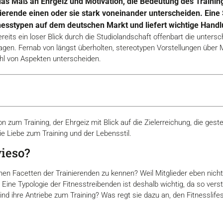
 das Maß an Ehrgeiz und Motivation, die Bedeutung des Traini
erende einen oder sie stark voneinander unterscheiden. Eine S
tnesstypen auf dem deutschen Markt und liefert wichtige Hand
Bereits ein loser Blick durch die Studiolandschaft offenbart die unters
gen. Fernab von längst überholten, stereotypen Vorstellungen über 
zahl von Aspekten unterscheiden.
 zum Training, der Ehrgeiz mit Blick auf die Zielerreichung, die geste
e Liebe zum Training und der Lebensstil.
ieso?
hen Facetten der Trainierenden zu kennen? Weil Mitglieder eben nicht 
Eine Typologie der Fitnesstreibenden ist deshalb wichtig, da so ver
nd ihre Antriebe zum Training? Was regt sie dazu an, den Fitnesslife