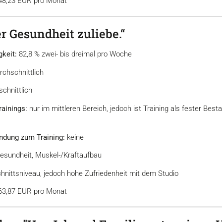
 48,23 EUR pro Monat
er Gesundheit zuliebe.“
gkeit:
82,8 % zwei- bis dreimal pro Woche
rchschnittlich
chnittlich
Trainings:
nur im mittleren Bereich, jedoch ist Training als fester Bes
ndung zum Training:
keine
esundheit, Muskel-/Kraftaufbau
nittsniveau, jedoch hohe Zufriedenheit mit dem Studio
 63,87 EUR pro Monat