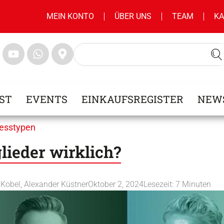
MEIN KONTO
ÜBER UNS
TEAM
KA
ST
EVENTS
EINKAUFSREGISTER
NEW
nesstypen
ieder wirklich?
h Kobel
,
Alexander Küstner
Oktober 2, 2024
Lesezeit:
7
Minuten