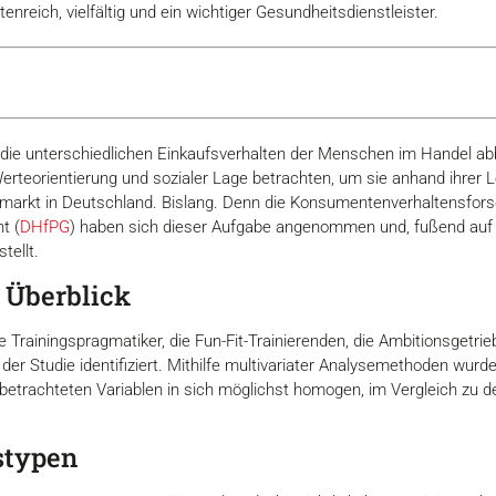
tenreich, vielfältig und ein wichtiger Gesundheitsdienstleister.
die unterschiedlichen Einkaufsverhalten der Menschen im Handel abbi
teorientierung und sozialer Lage betrachten, um sie anhand ihrer Le
ssmarkt in Deutschland. Bislang. Denn die Konsumentenverhaltensfo
t (
DHfPG
) haben sich dieser Aufgabe angenommen und, fußend auf e
tellt.
 Überblick
 die Trainingspragmatiker, die Fun-Fit-Trainierenden, die Ambitionsget
 Studie identifiziert. Mithilfe multivariater Analysemethoden wurde
 betrachteten Variablen in sich möglichst homogen, im Vergleich zu 
stypen