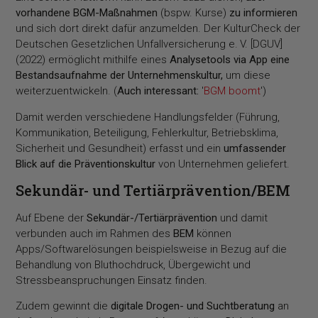
vorhandene BGM-Maßnahmen
(bspw. Kurse)
zu informieren
und sich dort direkt dafür anzumelden. Der KulturCheck der
Deutschen Gesetzlichen Unfallversicherung e. V. [DGUV]
(2022) ermöglicht mithilfe eines
Analysetools via App eine
Bestandsaufnahme der Unternehmenskultur,
um diese
weiterzuentwickeln. (
Auch interessant:
'
BGM boomt
')
Damit werden verschiedene Handlungsfelder (Führung,
Kommunikation, Beteiligung, Fehlerkultur, Betriebsklima,
Sicherheit und Gesundheit) erfasst und ein
umfassender
Blick auf die Präventionskultur
von Unternehmen geliefert.
Sekundär- und Tertiärprävention/BEM
Auf Ebene der
Sekundär-/Tertiärprävention
und damit
verbunden auch im Rahmen des
BEM
können
Apps/Softwarelösungen beispielsweise in Bezug auf die
Behandlung von Bluthochdruck, Übergewicht und
Stressbeanspruchungen Einsatz finden.
Zudem gewinnt die
digitale Drogen- und Suchtberatung
an