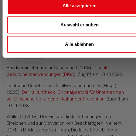
Alle akzeptieren
halten.
Ein
bedarfsorientierter Einsatz digitaler BGM-Lösungen
ist
unabdingbar, um Beschäftigte sowohl
im Homeoffice und
Auswahl erlauben
auf Dienstreisen als auch im Unternehmen
erreichen zu
können.
Alle ablehnen
Literaturliste
Bundesministerium für Gesundheit (2023).
Digitale
Gesundheitsanwendungen (DiGA)
. Zugriff am 18.10.2023.
Deutsche Gesetzliche Unfallversicherung e. V. (Hrsg.).
(2022).
Der KulturCheck. Ein Analysetool für Unternehmen
zur Erfassung der eigenen Kultur der Prävention
. Zugriff am
10.11.2023.
Walle, O. (2018). Der Einsatz digitaler Lösungen zum
Erreichen und zur Motivation von Beschäftigten in einem
BGM. In D. Matusiewicz (Hrsg.), Digitales Betriebliches