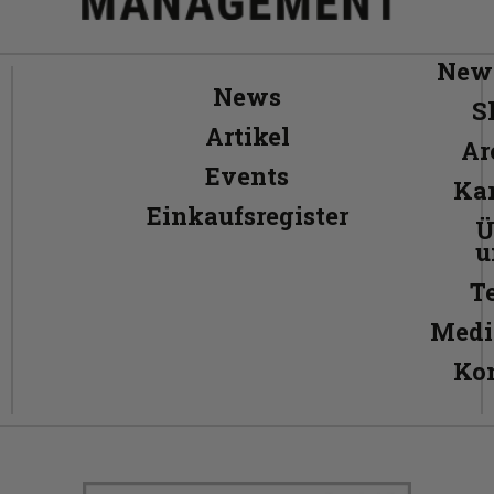
News
News
S
Artikel
Ar
Events
Kar
Einkaufsregister
Ü
u
T
Medi
Ko