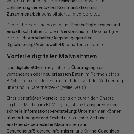
werden Führungskräfte
für Mindset 4.0
sowie zur
Optimierung der virtuellen Kommunikation und
Zusammenarbeit
sensibilisiert und vorbereitet.
Diese Themen sind wichtig, um
Beschäftigte gesund und
empathisch führen
und ein
Verständnis
für Beschäftigte
bezüglich
Vorbehalten/Ängsten gegenüber
Digitalisierung/Arbeitswelt 4.0
schaffen zu können.
Vorteile digitaler Maßnahmen
Das
digitale BGM
ermöglicht die
Übertragung von
vorhandenen oder neu erfassten Daten
im Rahmen eines
BGMs in ein digitales Format mit dem Ziel der Verbreitung
über und in Datennetze/-n (Walle, 2018).
Einer der
größten Vorteile
, der sich durch den Einsatz
digitaler Medien im BGM ergibt, ist die
transparente und
schnelle Informationsbereitstellung
: Unternehmen können
standortübergreifend flexibel
und zu
jeder Zeit über
anstehende betriebliche Maßnahmen zur
Gesundheitsförderung informieren
und
Online-Coachings