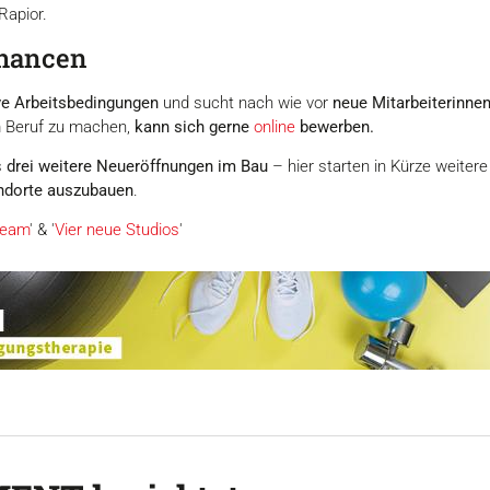
Rapior.
chancen
ive Arbeitsbedingungen
und sucht nach wie vor
neue Mitarbeiterinnen
m Beruf zu machen,
kann sich gerne
online
bewerben.
s
drei weitere Neueröffnungen im Bau
– hier starten in Kürze weiter
andorte auszubauen
.
Team
' & '
Vier neue Studios
'