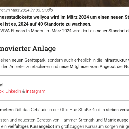
net im März 2024 ihr 33. Studio
tnessstudiokette wellyou wird im März 2024 um einen neuen St
Ziel ist es, 2024 auf 40 Standorte zu wachsen.
VIVA Fitness in Moers
. Im
März 2024
wird dort ein
neuer Standort d
enovierter Anlage
n einen
neuen Gerätepark
, sondern auch erheblich in die
Infrastruktur 
den Anbieter zu etablieren und
neue Mitglieder vom Angebot der N
r!
ok
,
LinkedIn
&
Instagram
tmetern
lädt das Gebäude in der Otto-Hue-Straße 4c-d
in sieben ver
 besten und neuesten Geräten von Hammer Strength und
Matrix ausge
 ein
vielfältiges Kursangebot
im großzügigen Kursraum sorgen wir 