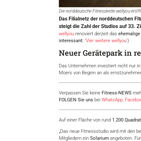
Die norddeutsche Fitnesskette wellyou eröff
Das Filialnetz der norddeutschen Fi
steigt die Zahl der Studios auf 33. 
wellyou
renoviert derzeit das
ehemalige 
interessant:
'
Vier weitere wellyou
')
Neuer Gerätepark in r
Das Unternehmen investiert nicht nur i
Moers von Beginn an als ernstzunehmen
Verpassen Sie keine
Fitness-
NEWS
meh
FOLGEN Sie uns
bei
WhatsApp
,
Facebo
Auf einer Fläche von rund
1.200 Quadra
„Das neue Fitnessstudio wird mit den
Mitgliedern ein
Solarium
angeboten. Für