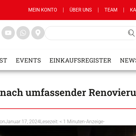
MEIN KONTO
ÜBER UNS
TEAM
KA
ST
EVENTS
EINKAUFSREGISTER
NEW
t nach umfassender Renovieru
ion
Januar 17, 2024
Lesezeit:
< 1
Minuten
-Anzeige-