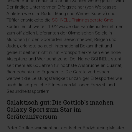
beiden Söhnen Klaus und Achim Schnell weitergeführt wird.
Der findige Unternehmer, Erfolgstrainer (von Weltklasse-
Athleten wie u. a. Rudolf Mang und Werner Kucera) und
Tüftler entwickelte die
SCHNELL Trainingsgeräte GmbH
kontinuierlich weiter. 1972 wurde das Familienunternehmen
zum offiziellen Lieferanten der Olympischen Spiele in
München (in den Sportarten Gewichtheben, Ringen und
Judo), erlangte so auch international Bekanntheit und
genießt seither nicht nur in Profisportlerkreisen eine hohe
Akzeptanz und Wertschätzung. Der Name SCHNELL steht
seit mehr als 60 Jahren für höchste Ansprüche an Qualität,
Biomechanik und Ergonomie. Die Geräte verbessern
weltweit die Leistungsfähigkeit unzähliger Elitesportler wie
auch die körperliche Fitness von Millionen Freizeit- und
Gesundheitssportlern.
Galaktisch gut: Die Gottlob`s machen
Galaxy Sport zum Star im
Geräteuniversum
Peter Gottlob war nicht nur deutscher Bodybuilding-Meister