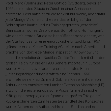
Poldi Merc (Berlin) und Peter Gottlob (Stuttgart), bevor er
1966 sein erstes Studio in Zürich in einer Abrisshalle
eröffnete. Geld hatte er zu dieser Zeit nur wenig, aber dafür
jede Menge Visionen und Eisen, das er billig auf dem
Schrottplatz kaufte und zu Trainingsgeräten „veredelte“.
Sein spartanisches „Gebilde aus Schrott und Hoffnungen“,
wie er sein erstes Studio selbst süffisant bezeichnete, war
der Startschuss für eine eindrückliche Entwicklung. 1967
gründete er die Kieser Training AG, reiste nach Amerika und
brachte von dort jede Menge Inspiration, Know-how und
auch die revolutionäre Nautilus-Geräte-Technik mit über den
großen Teich, für die er 1980 Generalimporteur in Europa
wurde. Ein Jahr zuvor brachte er sein erstes Buch
„Leistungsfähiger durch Krafttraining“ heraus. 1990
eröffnete seine Frau Dr. med. Gabriela Kieser mit der von
Arthur Jones entwickelten Lumbar-Extension-Maschine (LE)
in Zürich die erste europäische Praxis für medizinische
Kräftigungstherapie, die aufgrund des großen Erfolgs bei
Rückenschmerzen zum festen Bestandteil des Konzeptes
wurde. Neben dem Aufbau zahlreicher Studios und dem