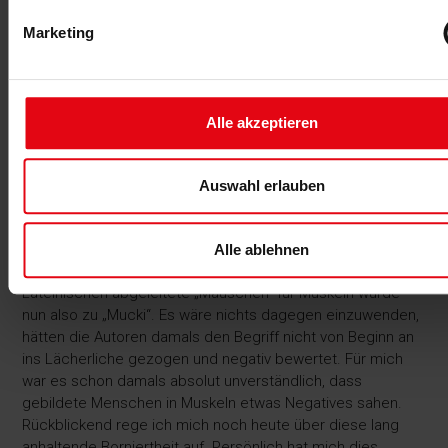
zahlreicher Fachverlage sowie die weitere
Marketing
Ausdifferenzierung bzw. Professionalisierung der Branche
bis nach der Jahrtausendwende sind wichtige
Meilensteine, an die wir nahtlos in Teil 4 unserer Reihe
anknüpfen werden – seien Sie also gespannt!
Alle akzeptieren
Fazit Albert Busek: MUCkis für alle
Im Mai 2019 fand die 60. Deutsche Bodybuilding- und
Auswahl erlauben
Fitness-Meisterschaft statt. Wie in diesem Bericht erwähnt,
hat die Presse nach der 1. Deutschen Meisterschaft 1960
die Trainingsstätten der Teilnehmer an einer solchen
Alle ablehnen
Meisterschaft als „Muckibuden“ bezeichnet. Das aus dem
Lateinischen abgeleitete „Mäuschen“ für Muskeln wurde
nun also zu „Mucki“. Es wäre nichts dagegen einzuwenden,
hätten die Autoren damals den Begriff nicht von Beginn an
ins Lächerliche gezogen und negativ bewertet. Für mich
war es schon damals absolut unverständlich, dass
gebildete Menschen in Muskeln etwas Negatives sahen.
Rückblickend rege ich mich noch heute über diese lang
anhaltende Borniertheit auf. Persönlich hat mich dies