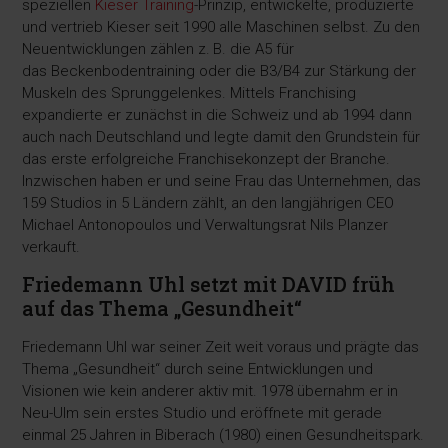
speziellen
Kieser Training
-Prinzip, entwickelte, produzierte
und vertrieb Kieser seit 1990 alle Maschinen selbst. Zu den
Neuentwicklungen zählen z. B. die A5 für
das Beckenbodentraining oder die B3/B4 zur Stärkung der
Muskeln des Sprunggelenkes. Mittels Franchising
expandierte er zunächst in die Schweiz und ab 1994 dann
auch nach Deutschland und legte damit den Grundstein für
das erste erfolgreiche Franchisekonzept der Branche.
Inzwischen haben er und seine Frau das Unternehmen, das
159 Studios in 5 Ländern zählt, an den langjährigen CEO
Michael Antonopoulos und Verwaltungsrat Nils Planzer
verkauft.
Friedemann Uhl setzt mit DAVID früh
auf das Thema „Gesundheit“
Friedemann Uhl war seiner Zeit weit voraus und prägte das
Thema „Gesundheit“ durch seine Entwicklungen und
Visionen wie kein anderer aktiv mit. 1978 übernahm er in
Neu-Ulm sein erstes Studio und eröffnete mit gerade
einmal 25 Jahren in Biberach (1980) einen Gesundheitspark.