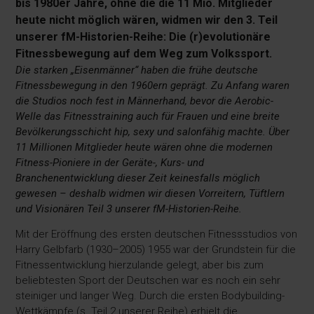
bis 1980er Jahre, ohne die die 11 Mio. Mitglieder
heute nicht möglich wären, widmen wir den 3. Teil
unserer fM-Historien-Reihe: Die (r)evolutionäre
Fitnessbewegung auf dem Weg zum Volkssport.
Die starken „Eisenmänner“ haben die frühe deutsche
Fitnessbewegung in den 1960ern geprägt. Zu Anfang waren
die Studios noch fest in Männerhand, bevor die Aerobic-
Welle das Fitnesstraining auch für Frauen und eine breite
Bevölkerungsschicht hip, sexy und salonfähig machte. Über
11 Millionen Mitglieder heute wären ohne die modernen
Fitness-Pioniere in der Geräte-, Kurs- und
Branchenentwicklung dieser Zeit keinesfalls möglich
gewesen – deshalb widmen wir diesen Vorreitern, Tüftlern
und Visionären Teil 3 unserer fM-Historien-Reihe.
Mit der Eröffnung des ersten deutschen Fitnessstudios von
Harry Gelbfarb (1930–2005) 1955 war der Grundstein für die
Fitnessentwicklung hierzulande gelegt, aber bis zum
beliebtesten Sport der Deutschen war es noch ein sehr
steiniger und langer Weg. Durch die ersten Bodybuilding-
Wettkämpfe (s. Teil 2 unserer Reihe) erhielt die