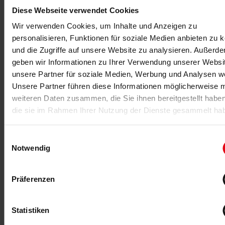
Diese Webseite verwendet Cookies
Wir verwenden Cookies, um Inhalte und Anzeigen zu
personalisieren, Funktionen für soziale Medien anbieten zu 
Fitness auf dem Weg zum Volkssport –
und die Zugriffe auf unsere Website zu analysieren. Außerd
steigende Akzeptanz und neue
geben wir Informationen zu Ihrer Verwendung unserer Websi
Herausforderungen
unsere Partner für soziale Medien, Werbung und Analysen we
Unsere Partner führen diese Informationen möglicherweise m
Das moderne Fitnesstraining wurde gerade durch diese
weiteren Daten zusammen, die Sie ihnen bereitgestellt habe
Entwicklungen und den Pioniergeist dieser „(r)evolutionären
die sie im Rahmen Ihrer Nutzung der Dienste gesammelt ha
Zeit“ deutlich facettenreicher. Fitness war in der
Gesellschaft angekommen – aber von einer breiten
Einwilligungsauswahl
Akzeptanz konnte man zu dieser Zeit trotzdem noch nicht
Notwendig
sprechen, obgleich das mediale Interesse an der Branche
stetig wuchs. Im Aktuellen Sportstudio des ZDF
beantwortete Albert Busek 1982 Harry Valérien`s Fragen
Präferenzen
zum deutschen Studiomarkt – aber es sollte noch sehr viel
Überzeugungs- und Lobbyarbeit kosten, um die Branche
langfristig zu etablieren.
Statistiken
Die Gründung der
BSA-Akademie
, des
DSSV
, der
FIBO
und