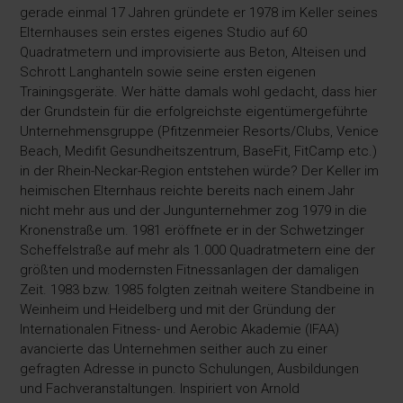
gerade einmal 17 Jahren gründete er 1978 im Keller seines
Elternhauses sein erstes eigenes Studio auf 60
Quadratmetern und improvisierte aus Beton, Alteisen und
Schrott Langhanteln sowie seine ersten eigenen
Trainingsgeräte. Wer hätte damals wohl gedacht, dass hier
der Grundstein für die erfolgreichste eigentümergeführte
Unternehmensgruppe (Pfitzenmeier Resorts/Clubs, Venice
Beach, Medifit Gesundheitszentrum, BaseFit, FitCamp etc.)
in der Rhein-Neckar-Region entstehen würde? Der Keller im
heimischen Elternhaus reichte bereits nach einem Jahr
nicht mehr aus und der Jungunternehmer zog 1979 in die
Kronenstraße um. 1981 eröffnete er in der Schwetzinger
Scheffelstraße auf mehr als 1.000 Quadratmetern eine der
größten und modernsten Fitnessanlagen der damaligen
Zeit. 1983 bzw. 1985 folgten zeitnah weitere Standbeine in
Weinheim und Heidelberg und mit der Gründung der
Internationalen Fitness- und Aerobic Akademie (IFAA)
avancierte das Unternehmen seither auch zu einer
gefragten Adresse in puncto Schulungen, Ausbildungen
und Fachveranstaltungen. Inspiriert von Arnold