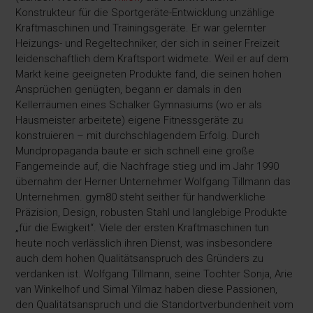
Konstrukteur für die Sportgeräte-Entwicklung unzählige
Kraftmaschinen und Trainingsgeräte. Er war gelernter
Heizungs- und Regeltechniker, der sich in seiner Freizeit
leidenschaftlich dem Kraftsport widmete. Weil er auf dem
Markt keine geeigneten Produkte fand, die seinen hohen
Ansprüchen genügten, begann er damals in den
Kellerräumen eines Schalker Gymnasiums (wo er als
Hausmeister arbeitete) eigene Fitnessgeräte zu
konstruieren – mit durchschlagendem Erfolg. Durch
Mundpropaganda baute er sich schnell eine große
Fangemeinde auf, die Nachfrage stieg und im Jahr 1990
übernahm der Herner Unternehmer Wolfgang Tillmann das
Unternehmen. gym80 steht seither für handwerkliche
Präzision, Design, robusten Stahl und langlebige Produkte
„für die Ewigkeit“. Viele der ersten Kraftmaschinen tun
heute noch verlässlich ihren Dienst, was insbesondere
auch dem hohen Qualitätsanspruch des Gründers zu
verdanken ist. Wolfgang Tillmann, seine Tochter Sonja, Arie
van Winkelhof und Simal Yilmaz haben diese Passionen,
den Qualitätsanspruch und die Standortverbundenheit vom