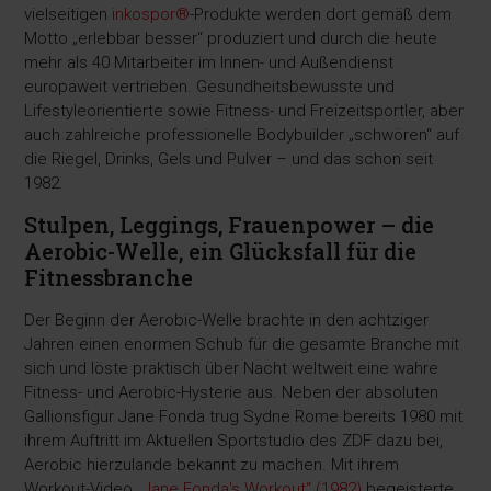
vielseitigen
inkospor®
-Produkte werden dort gemäß dem
Motto „erlebbar besser“ produziert und durch die heute
mehr als 40 Mitarbeiter im Innen- und Außendienst
europaweit vertrieben. Gesundheitsbewusste und
Lifestyleorientierte sowie Fitness- und Freizeitsportler, aber
auch zahlreiche professionelle Bodybuilder „schwören“ auf
die Riegel, Drinks, Gels und Pulver – und das schon seit
1982.
Stulpen, Leggings, Frauenpower – die
Aerobic-Welle, ein Glücksfall für die
Fitnessbranche
Der Beginn der Aerobic-Welle brachte in den achtziger
Jahren einen enormen Schub für die gesamte Branche mit
sich und löste praktisch über Nacht weltweit eine wahre
Fitness- und Aerobic-Hysterie aus. Neben der absoluten
Gallionsfigur Jane Fonda trug Sydne Rome bereits 1980 mit
ihrem Auftritt im Aktuellen Sportstudio des ZDF dazu bei,
Aerobic hierzulande bekannt zu machen. Mit ihrem
Workout-Video
„Jane Fonda's Workout“ (1982)
begeisterte