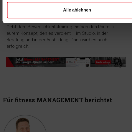
Geräte, Kurse und das Konzept brauchen Menschen, die
dieses tolle Angebot kompetent und empathisch
Alle ablehnen
vermitteln.
Gebt dem Beweglichkeitstraining einfach den Raum in
eurem Konzept, den es verdient – im Studio, in der
Beratung und in der Ausbildung. Dann wird es auch
erfolgreich.
-Anzeige-
Für fitness MANAGEMENT berichtet