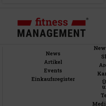
News
News
S
Artikel
Ar
Events
Kar
Einkaufsregister
Ü
u
T
Medi