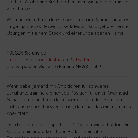
Routine. Auch reine Kraftsportler:innen wissen das Training
zu schätzen.
Wir machen mit allen Interessent:innen im Rahmen unseres
Eingangschecks Beweglichkeitstests. Dazu gehören erste
Übungen mit einem Stock und einer unbeladenen Hantel.
FOLGEN Sie uns
bei
LinkedIn
,
Facebook
,
Instagram
&
Twitter
und verpassen Sie keine
Fitness-
NEWS
mehr!
Wenn dabei jemand mit Ambitionen für schweres
Langhanteltraining die richtige Position für einen Overhead-
Squat nicht einnehmen kann, weil er:sie in den Schultern
nicht ausreichend beweglich ist, dann hat das einen „mords
Aha-Effekt“.
Der:die Interessierte spürt das Defizit, entwickelt sofort ein
Verständnis und erkennt den Bedarf, seine:ihre