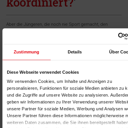
koordiniert?
'
Aber die Jüngeren, die noch nie Sport gemacht, den
Großteil ihrer Freizeit vorm Computer verbracht oder an der
Konsole gezockt haben, sind auch eine Zielgruppe, die wir
in Zukunft abholen müssen.
Zustimmung
Details
Über Coo
Von unserem Marketingbudget fließen mindestens 40
Prozent in das Thema Beweglichkeit.
Welche Faktoren machen Beweglichkeits- und
Diese Webseite verwendet Cookies
Mobilitätstraining aus Ihrer Sicht in Studios
erfolgreich?
Wir verwenden Cookies, um Inhalte und Anzeigen zu
personalisieren, Funktionen für soziale Medien anbieten zu 
Da gibt's nur einen Punkt: gut geschultes Personal und ein
und die Zugriffe auf unsere Website zu analysieren. Außerd
Team, das das Konzept auch lebt. Funktionale und qualitativ
geben wir Informationen zu Ihrer Verwendung unserer Websi
hochwertige Geräte sind die Grundvoraussetzung, aber das
unsere Partner für soziale Medien, Werbung und Analysen we
Konzept muss stimmen; nur dann wird es erfolgreich. Die
Unsere Partner führen diese Informationen möglicherweise m
Kund:innen müssen selbst spüren, dass Kompetenz da ist
weiteren Daten zusammen, die Sie ihnen bereitgestellt habe
und dass ein Plan dahintersteckt, von dem sie im Training