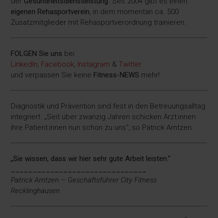
der
Gesundheitsdienstleistung
. Seit 2004 gibt es einen
eigenen Rehasportverein
, in dem momentan ca. 500
Zusatzmitglieder mit Rehasportverordnung trainieren.
FOLGEN Sie uns
bei
LinkedIn
,
Facebook
,
Instagram
&
Twitter
und verpassen Sie keine
Fitness-
NEWS
mehr!
Diagnostik und Prävention sind fest in den Betreuungsalltag
integriert. „Seit über zwanzig Jahren schicken Ärzt:innen
ihre Patient:innen nun schon zu uns“, so Patrick Arntzen.
„Sie wissen, dass wir hier sehr gute Arbeit leisten.“
_______________________________
Patrick Arntzen – Geschäftsführer City Fitness
Recklinghausen