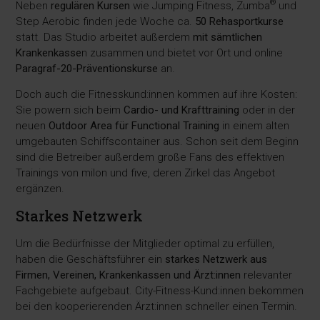
®
Neben
regulären Kursen
wie Jumping Fitness, Zumba
und
Step Aerobic finden jede Woche ca.
50 Rehasportkurse
statt. Das Studio arbeitet außerdem
mit sämtlichen
Krankenkasse
n zusammen und bietet vor Ort und online
Paragraf-20-Präventionskurse
an.
Doch auch die Fitnesskund:innen kommen auf ihre Kosten:
Sie powern sich beim
Cardio- und Krafttraining
oder in der
neuen
Outdoor Area für Functional Training
in einem alten
umgebauten Schiffscontainer aus. Schon seit dem Beginn
sind die Betreiber außerdem große Fans des effektiven
Trainings von milon und five, deren Zirkel das Angebot
ergänzen.
Starkes Netzwerk
Um die Bedürfnisse der Mitglieder optimal zu erfüllen,
haben die Geschäftsführer ein
starkes Netzwerk aus
Firmen, Vereinen, Krankenkassen und Ärzt:innen
relevanter
Fachgebiete aufgebaut. City-Fitness-Kund:innen bekommen
bei den kooperierenden Ärzt:innen schneller einen Termin.