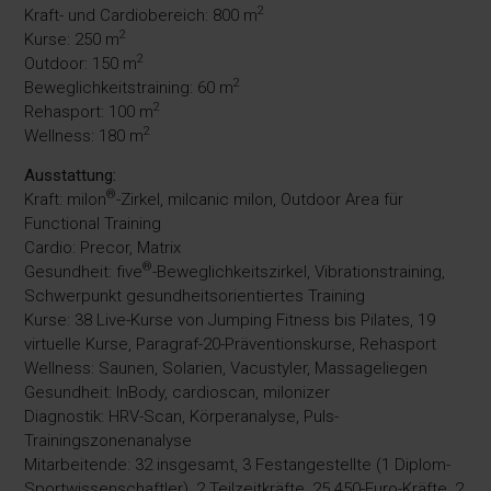
2
Kraft- und Cardiobereich: 800 m
2
Kurse: 250 m
2
Outdoor: 150 m
2
Beweglichkeitstraining: 60 m
2
Rehasport: 100 m
2
Wellness: 180 m
Ausstattung:
®
Kraft: milon
-Zirkel, milcanic milon, Outdoor Area für
Functional Training
Cardio: Precor, Matrix
®
Gesundheit: five
-Beweglichkeitszirkel, Vibrationstraining,
Schwerpunkt gesundheitsorientiertes Training
Kurse: 38 Live-Kurse von Jumping Fitness bis Pilates, 19
virtuelle Kurse, Paragraf-20-Präventionskurse, Rehasport
Wellness: Saunen, Solarien, Vacustyler, Massageliegen
Gesundheit: InBody, cardioscan, milonizer
Diagnostik: HRV-Scan, Körperanalyse, Puls-
Trainingszonenanalyse
Mitarbeitende: 32 insgesamt, 3 Festangestellte (1 Diplom-
Sportwissenschaftler), 2 Teilzeitkräfte, 25 450-Euro-Kräfte, 2