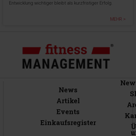
Entwicklung wichtiger bleibt als kurzfristiger Erfolg.
MEHR >
News
News
S
Artikel
Ar
Events
Kar
Einkaufsregister
Ü
u