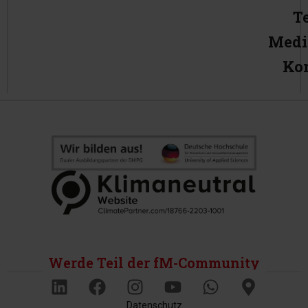
T
Medi
Ko
Werde Teil der fM-Community
Datenschutz