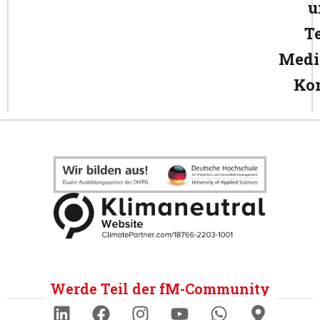
u
T
Medi
Ko
Werde Teil der fM-Community