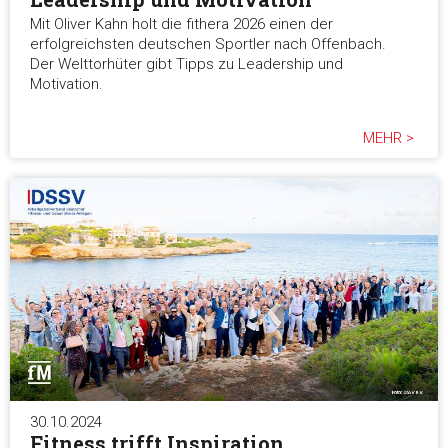
Mit Oliver Kahn holt die fithera 2026 einen der
Marketing
erfolgreichsten deutschen Sportler nach Offenbach.
Der Welttorhüter gibt Tipps zu Leadership und
Motivation.
Alle akzeptieren
MEHR >
Auswahl erlauben
Alle ablehnen
30.10.2024
Fitness trifft Inspiration