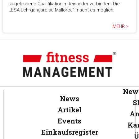
zugelassene Qualifikation miteinander verbinden. Die
„BSA-Lehrgangsreise Mallorca“ macht es möglich.
MEHR >
News
News
S
Artikel
Ar
Events
Kar
Einkaufsregister
Ü