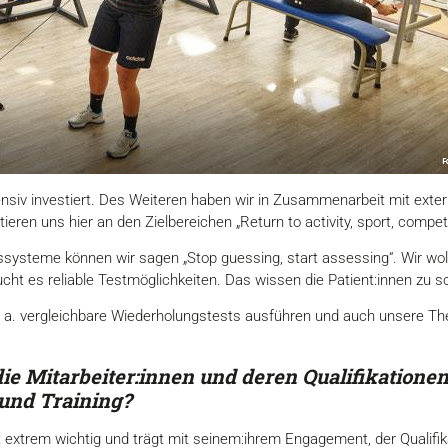
ensiv investiert. Des Weiteren haben wir in Zusammenarbeit mit exter
eren uns hier an den Zielbereichen „Return to activity, sport, competi
ssysteme können wir sagen „Stop guessing, start assessing“. Wir wo
ht es reliable Testmöglichkeiten. Das wissen die Patient:innen zu s
 a. vergleichbare Wiederholungstests ausführen und auch unsere Ther
 Mitarbeiter:innen und deren Qualifikationen 
und Training?
t extrem wichtig und trägt mit seinem:ihrem Engagement, der Qualifik