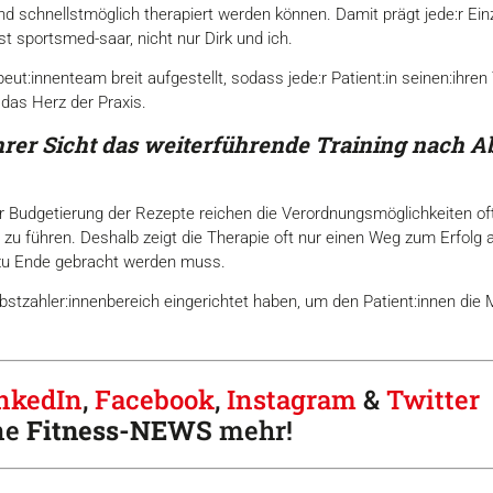
nd schnellstmöglich therapiert werden können. Damit prägt jede:r E
 sportsmed-saar, nicht nur Dirk und ich.
t:innenteam breit aufgestellt, sodass jede:r Patient:in seinen:ihren 
 das Herz der Praxis.
rer Sicht das weiter
führende Training nach Ab
er Budgetierung der Rezepte reichen die Verordnungsmöglichkeiten of
u führen. Deshalb zeigt die Therapie oft nur einen Weg zum Erfolg a
zu Ende gebracht werden muss.
stzahler:innenbereich eingerichtet haben, um den Patient:innen die 
nkedIn
,
Facebook
,
Instagram
&
Twitter
ne
Fitness-
NEWS
mehr!