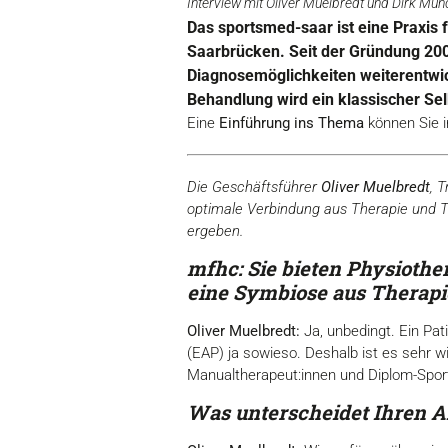
Interview mit Oliver Muelbredt und Dirk Mun
Das sportsmed-saar ist eine Praxis 
Saarbrücken. Seit der Gründung 200
Diagnosemöglichkeiten weiterentwick
Behandlung wird ein klassischer Se
Eine
Einführung ins Thema
können Sie i
Die Geschäftsführer
Oliver Muelbredt
, 
optimale Verbindung aus Therapie und Tr
ergeben.
mfhc: Sie bieten Physiothe
eine Symbiose aus Therapi
Oliver Muelbredt:
Ja, unbedingt. Ein Pat
(EAP) ja sowieso. Deshalb ist es sehr 
Manualtherapeut:innen und Diplom-Sportl
Was unterscheidet Ihren 