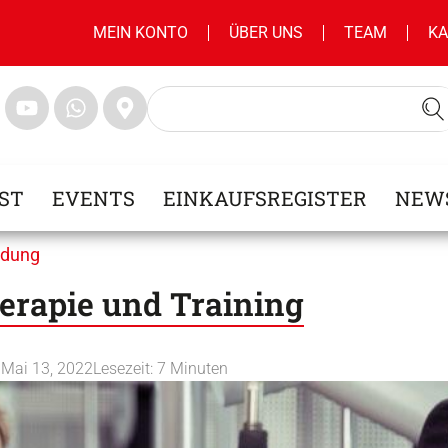
MEIN KONTO
ÜBER UNS
TEAM
KA
ST
EVENTS
EINKAUFSREGISTER
NEW
ndung
erapie und Training
n
Mai 13, 2022
Lesezeit:
7
Minuten