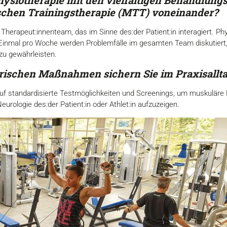
Physiotherapie mit den
vielfältigen Behandlung
schen Trainingstherapie
(MTT) voneinander?
 Therapeut:innenteam, das im Sinne des:der Patient:in interagiert. 
 Einmal pro Woche werden Problemfälle im gesamten Team diskutier
 zu gewährleisten.
schen Maßnahmen sichern Sie im Praxisalltag
auf standardisierte Testmöglichkeiten und Screenings, um muskuläre
rologie des:der Patient:in oder Athlet:in aufzuzeigen.