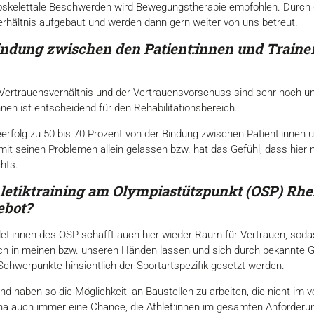
kuloskelettale Beschwerden wird Bewegungstherapie empfohlen. Durch
erhältnis aufgebaut und werden dann gern weiter von uns betreut.
 Bindung zwischen den
Patient:innen und Traine
ertrauensverhältnis und der Vertrauensvorschuss sind sehr hoch un
nen ist entscheidend für den Rehabilitationsbereich.
rfolg zu 50 bis 70 Prozent von der Bindung zwischen Patient:innen u
it seinen Problemen allein gelassen bzw. hat das Gefühl, dass hier 
hts.
hletiktraining am Olympiastützpunkt (OSP) Rhe
ebot?
hlet:innen des OSP schafft auch hier wieder Raum für Vertrauen, sodas
h in meinen bzw. unseren Händen lassen und sich durch bekannte Ge
hwerpunkte hinsichtlich der Sportartspezifik gesetzt werden.
nd haben so die Möglichkeit, an Baustellen zu arbeiten, die nicht im v
 Reha auch immer eine Chance, die Athlet:innen im gesamten Anforderu