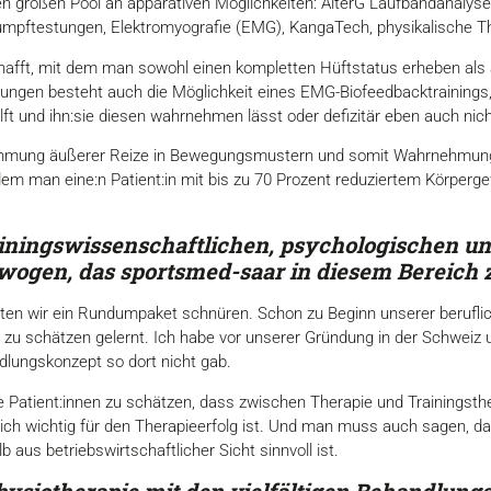
en großen Pool an apparativen Möglichkeiten: AlterG Laufbandanalyse
umpftestungen, Elektromyografie (EMG), KangaTech, physikalische T
hafft, mit dem man sowohl einen kompletten Hüftstatus erheben als
gen besteht auch die Möglichkeit eines EMG-Biofeedbacktrainings, d
ft und ihn:sie diesen wahrnehmen lässt oder defizitär eben auch nich
hrnehmung äußerer Reize in Bewegungsmustern und somit Wahrnehmung
 dem man eine:n Patient:in mit bis zu 70 Prozent reduziertem Körperge
iningswissenschaftlichen,
psychologischen un
wogen, das sportsmed-saar in
diesem Bereich z
ten wir ein Rundumpaket schnüren. Schon zu Beginn unserer beruflic
 zu schätzen gelernt. Ich habe vor unserer Gründung in der Schweiz
lungskonzept so dort nicht gab.
 Patient:innen zu schätzen, dass zwischen Therapie und Trainingsthe
ich wichtig für den Therapieerfolg ist. Und man muss auch sagen, 
 aus betriebswirtschaftlicher Sicht sinnvoll ist.