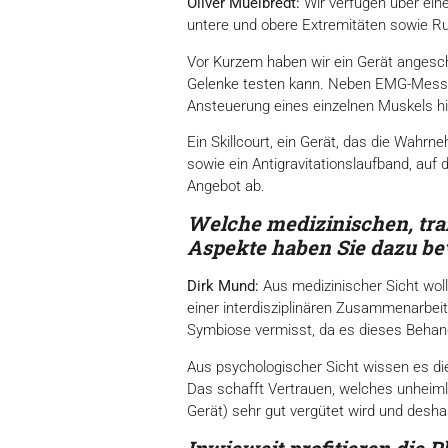
Oliver Muelbredt:
Wir verfügen über ein
untere und obere Extremitäten sowie R
Vor Kurzem haben wir ein Gerät angesc
Gelenke testen kann. Neben EMG-Messun
Ansteuerung eines einzelnen Muskels hil
Ein Skillcourt, ein Gerät, das die Wa
sowie ein Antigravitationslaufband, auf
Angebot ab.
Welche medizinischen, tra
Aspekte
haben Sie dazu be
Dirk Mund:
Aus medizinischer Sicht woll
einer interdisziplinären Zusammenarbeit
Symbiose vermisst, da es dieses Behand
Aus psychologischer Sicht wissen es die
Das schafft Vertrauen, welches unheiml
Gerät) sehr gut vergütet wird und deshalb