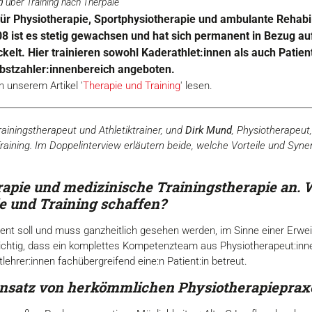
d über Training nach Therpaie
für Physiotherapie, Sportphysiotherapie und ambulante Rehabi
8 ist es stetig gewachsen und hat sich permanent in Bezug au
elt. Hier trainieren sowohl Kaderathlet:innen als auch Patie
lbstzahler:innenbereich angeboten.
n unserem Artikel '
Therapie und Training
' lesen.
Trainingstherapeut und Athletiktrainer, und
Dirk Mund
, Physiotherapeut
aining. Im Doppelinterview erläutern beide, welche Vorteile und Syn
rapie und medizinische Trainingstherapie an. 
e und Training schaffen?
ient soll und muss ganzheitlich gesehen werden, im Sinne einer Erw
wichtig, dass ein komplettes Kompetenzteam aus Physiotherapeut:inne
ehrer:innen fachübergreifend eine:n Patient:in betreut.
Ansatz von herkömmlichen Physiotherapieprax