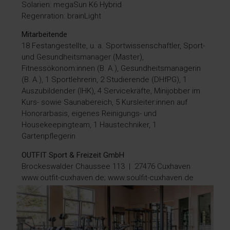
Solarien: megaSun K6 Hybrid
Regenration: brainLight
Mitarbeitende
18 Festangestellte, u. a. Sportwissenschaftler, Sport-
und Gesundheitsmanager (Master),
Fitnessökonom:innen (B. A.), Gesundheitsmanagerin
(B. A.), 1 Sportlehrerin, 2 Studierende (DHfPG), 1
Auszubildender (IHK), 4 Servicekräfte, Minijobber im
Kurs- sowie Saunabereich, 5 Kursleiter:innen auf
Honorarbasis, eigenes Reinigungs- und
Housekeepingteam, 1 Haustechniker, 1
Gartenpflegerin
OUTFIT Sport & Freizeit GmbH
Brockeswalder Chaussee 113
|
27476 Cuxhaven
www.outfit-cuxhaven.de; www.soulfit-cuxhaven.de