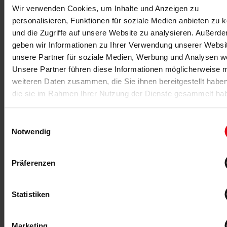
Wir verwenden Cookies, um Inhalte und Anzeigen zu
Trainingsdaten in der eigenen Studio-App erfasst
werden. Trainingsergebnisse und -fortschritte lassen
personalisieren, Funktionen für soziale Medien anbieten zu 
sich dort jederzeit einsehen, auch ohne Unterstützung
und die Zugriffe auf unsere Website zu analysieren. Außerd
durch das Trainerteam.
geben wir Informationen zu Ihrer Verwendung unserer Websi
unsere Partner für soziale Medien, Werbung und Analysen we
VERPASSE KEINE EXKLUSIVEN
REELS, STORIES & TOP-NEWS
Unsere Partner führen diese Informationen möglicherweise m
MEHR! FOLGE UNS BEI
weiteren Daten zusammen, die Sie ihnen bereitgestellt habe
INSTAGRAM
die sie im Rahmen Ihrer Nutzung der Dienste gesammelt ha
Qualitätsmerkmal persönliche
Ansprache
Einwilligungsauswahl
Eine neue KI-unterstützte Trainingsplanung schafft
Notwendig
zusätzliche Freiräume für mehr persönliche Betreuung
und eine Erweiterung des Trainingsangebotes. Darüber
hinaus können Mitglieder zertifizierte Online-
Präferenzen
Präventionskurse absolvieren, die von der Krankenkasse
bezuschusst werden. So kann das Training im Urlaub
fortgesetzt oder als Ergänzung zum Training im Studio
Statistiken
genutzt werden.
„Wir haben noch nicht alle digitalen Potenziale
Marketing