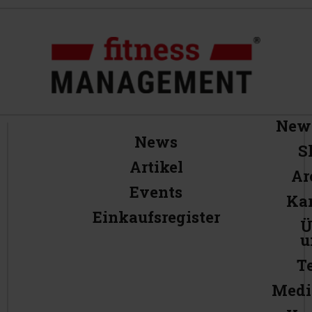
News
News
S
Artikel
Ar
Events
Kar
Einkaufsregister
Ü
u
T
Medi