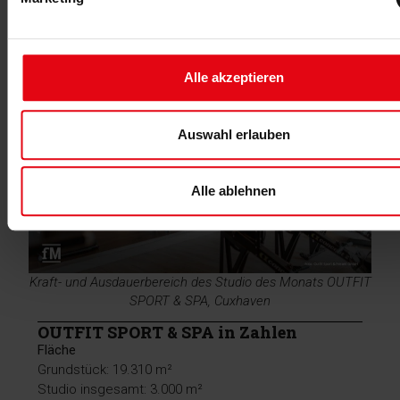
ausgeschöpft, möchten aber z. B. bei der
Zutrittskontrolle möglichst lange unserem Grundsatz
treu bleiben, dass eine persönliche Ansprache ein
zentrales Element unseres Studios ist“, ergänzt Gunnar
Alle akzeptieren
Stier.
Auswahl erlauben
Alle ablehnen
Kraft- und Ausdauerbereich des Studio des Monats OUTFIT
SPORT & SPA, Cuxhaven
OUTFIT SPORT & SPA in Zahlen
Fläche
Grundstück: 19.310 m²
Studio insgesamt: 3.000 m²