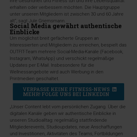
ihre Gesundheit und Fitness tun und ihre Lebensqualität
erhalten oder verbessern möchten. Die Hauptgruppe
unter unseren Mitgliedern ist zwischen 30 und 60 Jahre
alt“, sagt Jule Griemsmann.
Social Media gewährt authentische
Einblicke
Um möglichst breit gefächerte Gruppen an
Interessierten und Mitgliedern zu erreichen, bespielt das
OUTFIT-Team mehrere Social-Media-Kanäle (Facebook,
Instagram, WhatsApp) und verschickt regelmäßige
Updates per E-Mail. Insbesondere für die
Wellnessangebote wird auch Werbung in den
Printmedien geschaltet.
VERPASSE KEINE FITNESS-NEWS
MEHR! FOLGE UNS BEI LINKEDIN
„Unser Content lebt vom persönlichen Zugang. Über die
digitalen Kanäle geben wir authentische Einblicke in
unseren Studioalltag: regelmäßig stattfindende
Mitgliederevents, Studioupdates, neue Anschaffungen
und Investitionen, Aktivitäten des Teams, Fortbildungen