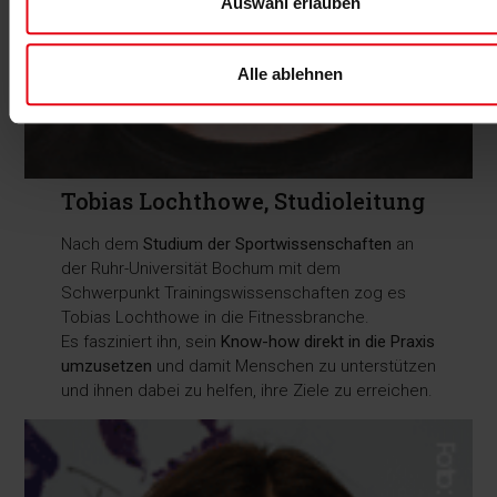
Auswahl erlauben
Alle ablehnen
Tobias Lochthowe, Studioleitung
Nach dem
Studium der Sportwissenschaften
an
der Ruhr-Universität Bochum mit dem
Schwerpunkt Trainingswissenschaften zog es
Tobias Lochthowe in die Fitnessbranche.
Es fasziniert ihn, sein
Know-how direkt in die Praxis
umzusetzen
und damit Menschen zu unterstützen
und ihnen dabei zu helfen, ihre Ziele zu erreichen.