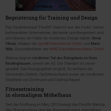
Begeisterung für Training und Design
Das Studiokonzept 'FlexXfit' stammt 'aus der Feder' zweier
befreundeter Unternehmer, die beide sportbegeistert sind
und ebenso ein Faible für modernes Design haben:
Simal
Yilmaz
, Inhaber der
gym80 International GmbH
, und
Mario
Wille
, Geschäftsführer der
MWE Edelstahlmanufaktur GmbH
.
Waltrop liegt im
nördlichen Teil des Ruhrgebiets im Kreis
Recklinghausen
, unweit der A2. Der Standort ist clever
gewählt. Das Einzugsgebiet ist groß. Es umfasst die
Gemeinden Datteln, OerErkenschwick sowie die nördlichen
Stadtteile von Dortmund und Castrop-Rauxel.
Fitnesstraining
in ehemaligem Möbelhaus
Seit der Eröffnung im März 2015 belegt das FlexXfit Waltrop
das Obergeschoss und das Basement eines ehemaligen