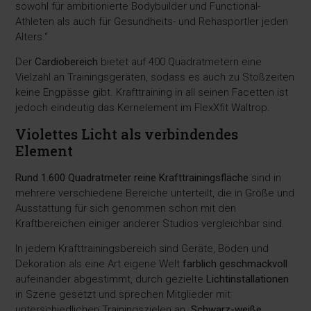
sowohl für ambitionierte Bodybuilder und Functional-
Athleten als auch für Gesundheits- und Rehasportler jeden
Alters.“
Der
Cardiobereich
bietet auf 400 Quadratmetern eine
Vielzahl an Trainingsgeräten, sodass es auch zu Stoßzeiten
keine Engpässe gibt. Krafttraining in all seinen Facetten ist
jedoch eindeutig das Kernelement im FlexXfit Waltrop.
Violettes Licht als verbindendes
Element
Rund 1.600 Quadratmeter reine Krafttrainingsfläche
sind in
mehrere verschiedene Bereiche unterteilt, die in Größe und
Ausstattung für sich genommen schon mit den
Kraftbereichen einiger anderer Studios vergleichbar sind.
In jedem Krafttrainingsbereich sind Geräte, Böden und
Dekoration als eine Art eigene Welt
farblich geschmackvoll
aufeinander abgestimmt, durch gezielte
Lichtinstallationen
in Szene gesetzt und sprechen Mitglieder mit
unterschiedlichen Trainingszielen an.
Schwarz-weiße