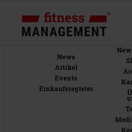
News
News
S
Artikel
Ar
Events
Kar
Einkaufsregister
Ü
u
T
Medi
Ko