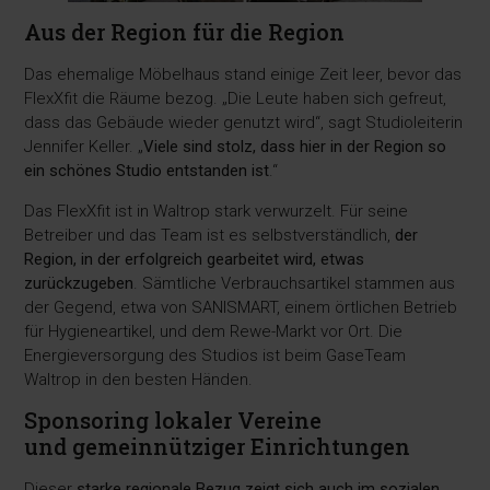
Aus der Region für die Region
Das ehemalige Möbelhaus stand einige Zeit leer, bevor das
FlexXfit die Räume bezog. „Die Leute haben sich gefreut,
dass das Gebäude wieder genutzt wird“, sagt Studioleiterin
Jennifer Keller. „
Viele sind stolz, dass hier in der Region so
ein schönes Studio entstanden ist
.“
Das FlexXfit ist in Waltrop stark verwurzelt. Für seine
Betreiber und das Team ist es selbstverständlich,
der
Region, in der erfolgreich gearbeitet wird, etwas
zurückzugeben
. Sämtliche Verbrauchsartikel stammen aus
der Gegend, etwa von SANISMART, einem örtlichen Betrieb
für Hygieneartikel, und dem Rewe-Markt vor Ort. Die
Energieversorgung des Studios ist beim GaseTeam
Waltrop in den besten Händen.
Sponsoring lokaler Vereine
und gemeinnütziger Einrichtungen
Dieser
starke regionale Bezug zeigt sich auch im sozialen