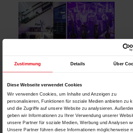
Sobald die Einführungsphase von gym80 digital
Zustimmung
Details
Über Coo
abgeschlossen ist, wird auch die
Trainingsbetreuung im
FlexXfit volldigital
, inklusive Trainingssteuerung, -verwaltung
und -dokumentation. Alle Trainer werden mit einem Tablet
Diese Webseite verwendet Cookies
ausgestattet und können dann noch intensiver auf die
Bedürfnisse der Mitglieder eingehen.
Wir verwenden Cookies, um Inhalte und Anzeigen zu
personalisieren, Funktionen für soziale Medien anbieten zu 
und die Zugriffe auf unsere Website zu analysieren. Außerd
geben wir Informationen zu Ihrer Verwendung unserer Websi
unsere Partner für soziale Medien, Werbung und Analysen we
Unsere Partner führen diese Informationen möglicherweise m