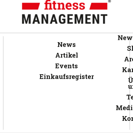
News
News
S
Artikel
Ar
Events
Kar
Einkaufsregister
Ü
u
T
Medi
Ko