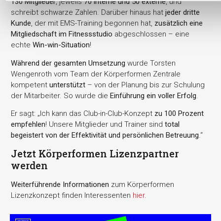
130 Mitglieder
, jeweils
70 interne und 50 externe
, und
schreibt schwarze Zahlen. Darüber hinaus hat
jeder dritte
Kunde
, der mit EMS-Training begonnen hat,
zusätzlich eine
Mitgliedschaft im Fitnessstudio
abgeschlossen – eine
echte
Win-win-Situation
!
Während der gesamten Umsetzung
wurde Torsten
Wengenroth vom Team der Körperformen Zentrale
kompetent
unterstützt
– von der Planung bis zur Schulung
der Mitarbeiter. So wurde die
Einführung ein voller Erfolg
.
Er sagt: „Ich kann das Club-in-Club-Konzept
zu 100 Prozent
empfehlen
! Unsere Mitglieder und Trainer sind
total
begeistert von der Effektivität und persönlichen Betreuung
.“
Jetzt Körperformen Lizenzpartner
werden
Weiterführende Informationen
zum Körperformen
Lizenzkonzept finden Interessenten
hier
.