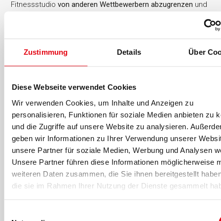
Fitnessstudio
von anderen Wettbewerbern abzugrenzen
und
sich zum anderen im
aufsteigenden und lukrativen EMS-
Markt zu positionieren
.
Positive Folgen
Zustimmung
Details
Über Coo
Die
Integration
des EMS-Trainings bringt
viele Vorteile und
positive Synergieeffekte
mit sich. Mit der EMS-Anwendung
lassen sich
Neumitglieder akquirieren
.
Diese Webseite verwendet Cookies
Wir verwenden Cookies, um Inhalte und Anzeigen zu
Aber auch ehemalige Mitglieder, die aufgrund von 'zu wenig
Zeit' oder 'zu wenig Motivation' gekündigt haben, können
personalisieren, Funktionen für soziale Medien anbieten zu 
mit dem Club-in-Club-Konzept vom EMS-Training überzeugt
und die Zugriffe auf unsere Website zu analysieren. Außerd
werden. Eine
20-minütige Trainingseinheit pro Woche
passt
geben wir Informationen zu Ihrer Verwendung unserer Websi
selbst bei einem gestressten Geschäftsmann noch in den
unsere Partner für soziale Medien, Werbung und Analysen we
Terminkalender.
Unsere Partner führen diese Informationen möglicherweise m
weiteren Daten zusammen, die Sie ihnen bereitgestellt habe
Neue Zielgruppe wird angesprochen
die sie im Rahmen Ihrer Nutzung der Dienste gesammelt ha
Zudem wird eine
Kundengruppe angesprochen
, die ohne
das Zusatzangebot EMS-Training mutmaßlich gar nicht in
Einwilligungsauswahl
das bestehende Studio gekommen wäre, weil sie