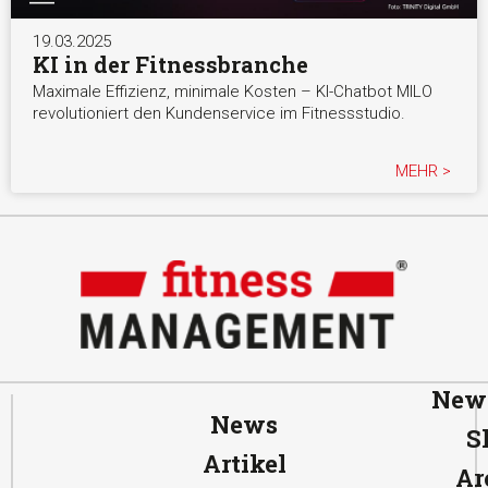
19.03.2025
KI in der Fitnessbranche
Maximale Effizienz, minimale Kosten – KI-Chatbot MILO
revolutioniert den Kundenservice im Fitnessstudio.
MEHR >
News
News
S
Artikel
Ar