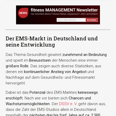
Der EMS-Markt in Deutschland und
seine Entwicklung
Das Thema Gesundheit gewinnt
zunehmend an Bedeutung
und spielt im
Bewusstsein
der Menschen eine immer
größere Rolle
. Das zeigen auch diverse Statistiken, aus
denen ein
kontinuierlicher Anstieg von Angebot
und
Nachfrage auf dem Gesundheits- und Fitnessmarkt
hervorgeht.
Dabei ist das
Potenzial
des EMS-Marktes
keineswegs
erschöpft
. Nach wie vor bieten sich
Chancen und
Wachstumsmöglichkeiten
. Der
DSSV e. V.
geht davon aus,
dass die Zahl der EMS-Studios allein in Deutschland
innerhalb der
nächsten drei bis fünf Jahre auf ca. 2.500