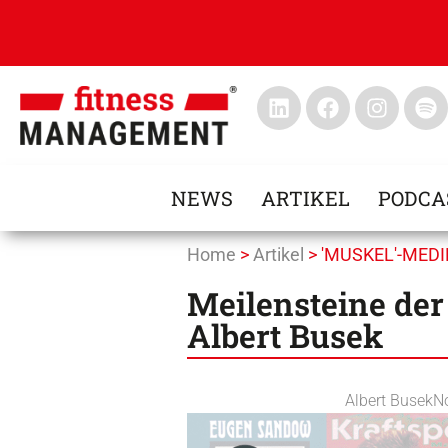
NEWS
ARTIKEL
PODCA
Home
>
Artikel
>
'MUSKEL'-MED
Meilensteine der
Albert Busek
Albert Busek
N