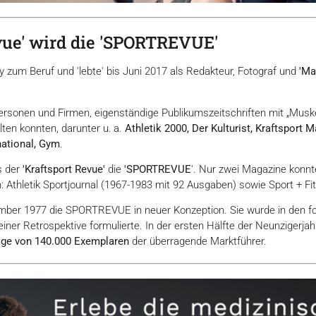
evue' wird die 'SPORTREVUE'
zum Beruf und 'lebte' bis Juni 2017 als Redakteur, Fotograf und
'Ma
elpersonen und Firmen, eigenständige Publikumszeitschriften mit „Mu
lten konnten, darunter u. a.
Athletik 2000, Der Kulturist, Kraftsport 
rnational, Gym
.
 der
'Kraftsport Revue'
die
'SPORTREVUE
'. Nur zwei Magazine konn
n: Athletik Sportjournal (1967-1983 mit 92 Ausgaben) sowie Sport + Fi
mber 1977 die SPORTREVUE in neuer Konzeption. Sie wurde in den fo
 einer Retrospektive formulierte. In der ersten Hälfte der Neunziger
age von 140.000 Exemplaren
der überragende Marktführer.