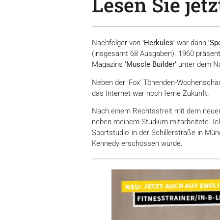
Lesen Sie jetzt
Nachfolger von
'Herkules'
war dann
'Sp
(insgesamt 68 Ausgaben). 1960 präsenti
Magazins
'Muscle Builder'
unter dem Na
Neben der 'Fox’ Tönenden-Wochenschau' 
das Internet war noch ferne Zukunft.
Nach einem Rechtsstreit mit dem neue
neben meinem Studium mitarbeitete. Ic
Sportstudio' in der Schillerstraße in M
Kennedy erschossen wurde.