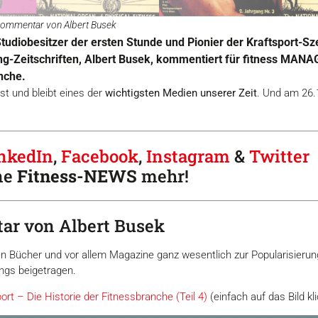
n Kommentar von Albert Busek
Studiobesitzer der ersten Stunde und Pionier der Kraftsport-
g-Zeitschriften, Albert Busek, kommentiert für fitness MANA
nche.
 ist und bleibt eines der
wichtigsten Medien unserer Zeit
. Und am 26.
nkedIn
,
Facebook
,
Instagram
&
Twitter
ne
Fitness-
NEWS
mehr!
ar von Albert Busek
 Bücher und vor allem Magazine ganz wesentlich zur Popularisierun
ngs beigetragen.
ort – Die Historie der Fitnessbranche (Teil 4)
(einfach auf das Bild kl