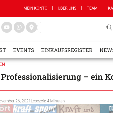
MEIN KONTO
ÜBER UNS
TEAM
KA
ST
EVENTS
EINKAUFSREGISTER
NEW
IEN
 Professionalisierung – ein
ovember 26, 2021
Lesezeit:
4
Minuten