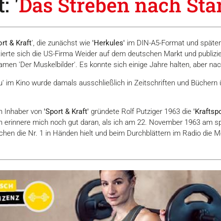
: '
Das Streben nach Stä
ort & Kraft
', die zunächst wie
'Herkules'
im DIN-A5-Format und später
erte sich die US-Firma Weider auf dem deutschen Markt und publizi
men 'Der Muskelbilder'. Es konnte sich einige Jahre halten, aber n
im Kino wurde damals ausschließlich in Zeitschriften und Büchern üb
n Inhaber von
'Sport & Kraft'
gründete Rolf Putziger 1963 die
'Kraftsp
h erinnere mich noch gut daran, als ich am 22. November 1963 am s
ünchen die Nr. 1 in Händen hielt und beim Durchblättern im Radio die 