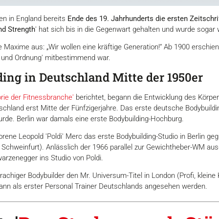
en in England bereits
Ende des 19. Jahrhunderts die ersten Zeitschri
nd Strength
' hat sich bis in die Gegenwart gehalten und wurde sogar
e Maxime aus: „Wir wollen eine kräftige Generation!“ Ab 1900 erschien
t und Ordnung' mitbestimmend war.
ing in Deutschland Mitte der 1950er
rie der Fitnessbranche'
berichtet, begann die Entwicklung des Körpe
schland erst Mitte der Fünfzigerjahre. Das erste deutsche Bodybuild
urde. Berlin war damals eine erste Bodybuilding-Hochburg.
orene Leopold 'Poldi' Merc das erste Bodybuilding-Studio in Berlin g
 Schweinfurt). Anlässlich der 1966 parallel zur Gewichtheber-WM au
arzenegger ins Studio von Poldi.
chiger Bodybuilder den Mr. Universum-Titel in London (Profi, kleine K
kann als erster Personal Trainer Deutschlands angesehen werden.