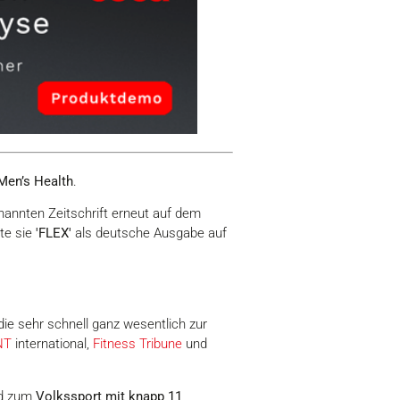
Men’s Health
.
nnten Zeitschrift erneut auf dem
te sie
'FLEX'
als deutsche Ausgabe auf
die sehr schnell ganz wesentlich zur
NT
international,
Fitness Tribune
und
nd zum
Volkssport mit knapp 11