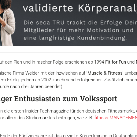
 auf den Plan und in rascher Folge erschienen ab 1994
Fit for Fun
und
anische Firma Weider mit der inzwischen auf
'Muscle & Fitness'
umbena
m Erfolg, jedoch ab 2002 zunehmend erfolgreicher. Zusätzlich brach
wurde nach drei Jahren beendet).
ger Enthusiasten zum Volkssport
en die ersten Insider-Fachmagazine für den deutschen Fitnessmarkt, 
vor allem des Studiomarktes beitrugen, wie z. B.
fitness MANAGEME
nde der Fünfzigerjahre ist das gezielte Körpertraining in Deutschla