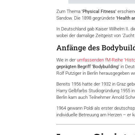
Zum Thema
'Physical Fitness'
erschien
Sandow. Die 1898 gegründete
'Health a
In Deutschland gab Kaiser Wilhelm II. di
wobei der damalige Zeitgeist von 'Zuch
Anfänge des Bodybuild
Wie in der
umfassenden fM-Reihe 'Histo
geprägten Begriff 'Bodybuilding'
in Deut
Rolf Putziger in Berlin herausgegeben w
Bereits 1956 hatte der 1932 in Graz geb
Harry Gelbfarbs Studiogründung 1955 in
Berlin kam auch Teilnehmer Arnold Schw
1964 gewann Poldi als erster deutschspra
individuelle Betreuung am Herzen – er 