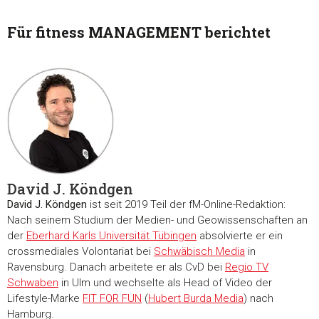
Für fitness MANAGEMENT berichtet
David J. Köndgen
David J. Köndgen
ist seit 2019 Teil der fM-Online-Redaktion:
Nach seinem Studium der Medien- und Geowissenschaften an
der
Eberhard Karls Universität Tübingen
absolvierte er ein
crossmediales Volontariat bei
Schwäbisch Media
in
Ravensburg. Danach arbeitete er als CvD bei
Regio TV
Schwaben
in Ulm und wechselte als Head of Video der
Zustimmung
Details
Über Coo
Lifestyle-Marke
FIT FOR FUN
(
Hubert Burda Media
) nach
Hamburg.