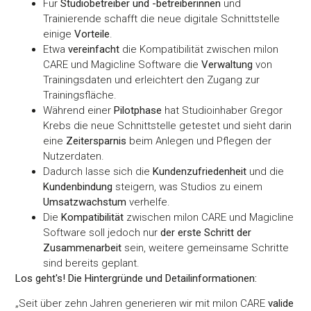
Für
Studiobetreiber und -betreiberinnen
und
Trainierende schafft die neue digitale Schnittstelle
einige
Vorteile
.
Etwa
vereinfacht
die Kompatibilität zwischen milon
CARE und Magicline Software die
Verwaltung
von
Trainingsdaten und erleichtert den Zugang zur
Trainingsfläche.
Während einer
Pilotphase
hat Studioinhaber Gregor
Krebs die neue Schnittstelle getestet und sieht darin
eine
Zeitersparnis
beim Anlegen und Pflegen der
Nutzerdaten.
Dadurch lasse sich die
Kundenzufriedenheit
und die
Kundenbindung
steigern, was Studios zu einem
Umsatzwachstum
verhelfe.
Die
Kompatibilität
zwischen milon CARE und Magicline
Software soll jedoch nur
der erste Schritt der
Zusammenarbeit
sein, weitere gemeinsame Schritte
sind bereits geplant.
Los geht's! Die Hintergründe und Detailinformationen:
„Seit über zehn Jahren generieren wir mit milon CARE
valide