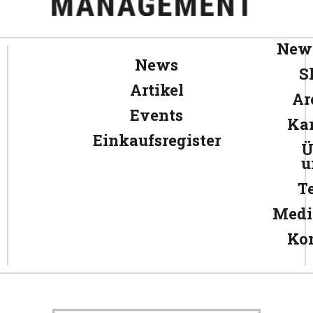
News
News
S
Artikel
Ar
Events
Kar
Einkaufsregister
Ü
u
T
Medi
Ko