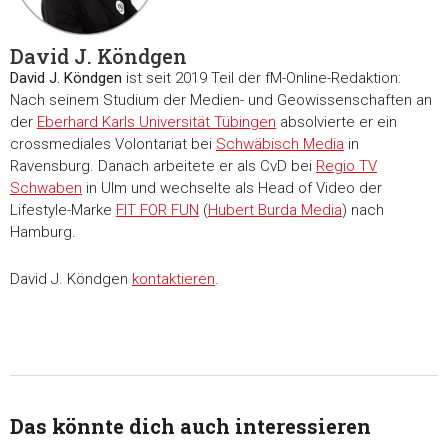
unsere Partner für soziale Medien, Werbung und Analysen we
Unsere Partner führen diese Informationen möglicherweise m
weiteren Daten zusammen, die Sie ihnen bereitgestellt habe
David J. Köndgen
die sie im Rahmen Ihrer Nutzung der Dienste gesammelt ha
David J. Köndgen
ist seit 2019 Teil der fM-Online-Redaktion:
Nach seinem Studium der Medien- und Geowissenschaften an
der
Eberhard Karls Universität Tübingen
absolvierte er ein
Einwilligungsauswahl
crossmediales Volontariat bei
Schwäbisch Media
in
Notwendig
Ravensburg. Danach arbeitete er als CvD bei
Regio TV
Schwaben
in Ulm und wechselte als Head of Video der
Präferenzen
Lifestyle-Marke
FIT FOR FUN
(
Hubert Burda Media
) nach
Hamburg.
Statistiken
David J. Köndgen
kontaktieren
.
Marketing
Das könnte dich auch interessieren
Alle akzeptieren