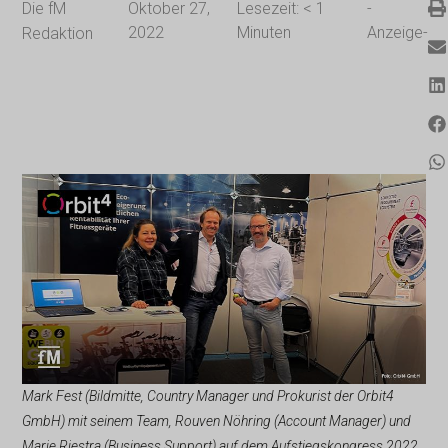
Die fM
Oktober 27,
Lesezeit:
< 1
-
2022
Minuten
Anzeige-
Redaktion
Mark Fest (Bildmitte, Country Manager und Prokurist der Orbit4
GmbH) mit seinem Team, Rouven Nöhring (Account Manager) und
Marie Riestra (Business Support) auf dem Aufstiegskongress 2022