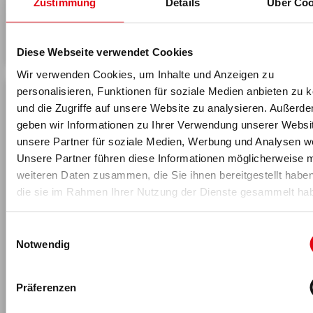
Trainerqualität, HYROX, mentale Gesundheit und
Zustimmung
Details
Über Coo
Wachstumspotenziale der Fitnessbranche weltweit.
MEHR >
Diese Webseite verwendet Cookies
Wir verwenden Cookies, um Inhalte und Anzeigen zu
personalisieren, Funktionen für soziale Medien anbieten zu 
und die Zugriffe auf unsere Website zu analysieren. Außerd
geben wir Informationen zu Ihrer Verwendung unserer Websi
unsere Partner für soziale Medien, Werbung und Analysen we
Unsere Partner führen diese Informationen möglicherweise m
weiteren Daten zusammen, die Sie ihnen bereitgestellt habe
die sie im Rahmen Ihrer Nutzung der Dienste gesammelt ha
Einwilligungsauswahl
Notwendig
27.04.2026
Europas Fitnessmarkt im Ohr
Präferenzen
In der neuen Podcastfolge analysiert Herman Rutgers
Europas Fitnessmarkt mit 75,5 Millionen Mitgliedern,