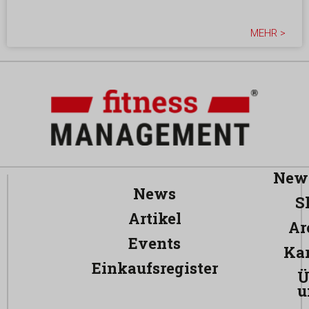
MEHR >
News
News
S
Artikel
Ar
Events
Kar
Einkaufsregister
Ü
u