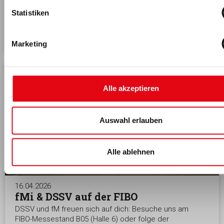
die Rolle junger Zielgruppen und Herausforderungen
Statistiken
bei Mitgliederbindung.
MEHR >
Marketing
Alle akzeptieren
Auswahl erlauben
Alle ablehnen
16.04.2026
fMi & DSSV auf der FIBO
DSSV und fM freuen sich auf dich: Besuche uns am
FIBO-Messestand B05 (Halle 6) oder folge der