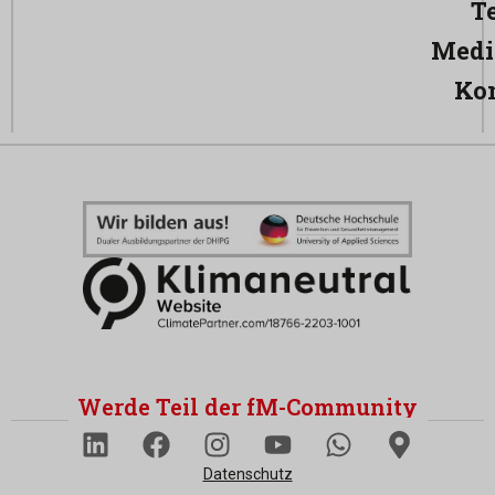
T
Medi
Ko
Werde Teil der fM-Community
Datenschutz