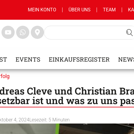
MEIN KONTO
ÜBER UNS
TEAM
KA
ST
EVENTS
EINKAUFSREGISTER
NEW
rfolg
dreas Cleve und Christian Br
etzbar ist und was zu uns pas
ktober 4, 2024
Lesezeit:
5
Minuten