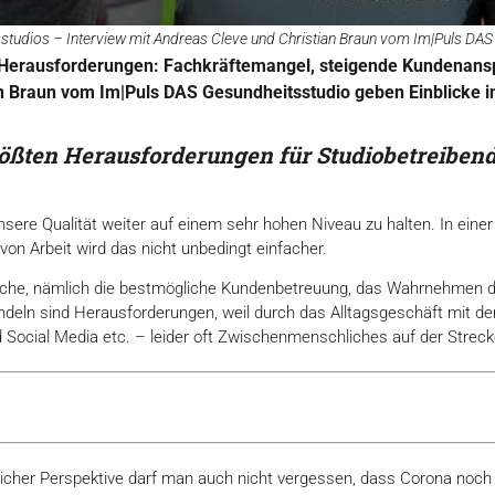
tudios – Interview mit Andreas Cleve und Christian Braun vom Im|Puls DAS
n Herausforderungen: Fachkräftemangel, steigende Kundenan
 Braun vom Im|Puls DAS Gesundheitsstudio geben Einblicke in 
rößten Herausforderungen für Studiobetreibend
unsere Qualität weiter auf einem sehr hohen Niveau zu halten. In eine
von Arbeit wird das nicht unbedingt einfacher.
iche, nämlich die bestmögliche Kundenbetreuung, das Wahrnehmen de
deln sind Herausforderungen, weil durch das Alltagsgeschäft mit den
d Social Media etc. – leider oft Zwischenmenschliches auf der Strecke
icher Perspektive darf man auch nicht vergessen, dass Corona noch ni