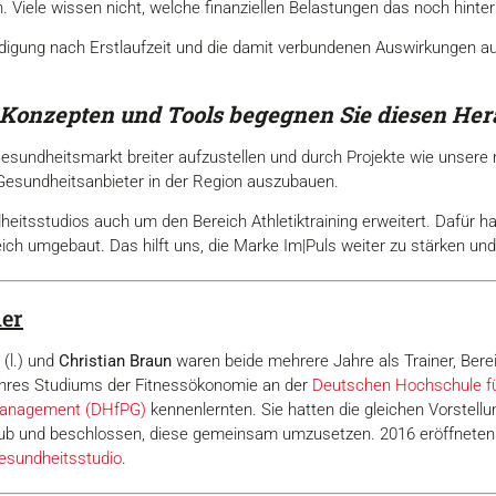
 Viele wissen nicht, welche finanziellen Belastungen das noch hinter 
igung nach Erstlaufzeit und die damit verbundenen Auswirkungen au
Konzepten und Tools begegnen
Sie diesen He
esundheitsmarkt breiter aufzustellen und durch Projekte wie unsere 
 Gesundheitsanbieter in der Region auszubauen.
eitsstudios auch um den Bereich Athletiktraining erweitert. Dafür h
eich umgebaut. Das hilft uns, die Marke Im|Puls weiter zu stärken u
ner
(l.) und
Christian Braun
waren beide mehrere Jahre als Trainer, Bereic
ihres Studiums der Fitnessökonomie an der
Deutschen Hochschule fü
anagement (DHfPG)
kennenlernten. Sie hatten die gleichen Vorstell
ub und beschlossen, diese gemeinsam umzusetzen. 2016 eröffneten s
esundheitsstudio
.