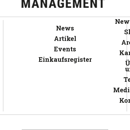
News
News
S
Artikel
Ar
Events
Kar
Einkaufsregister
Ü
u
T
Medi
Ko