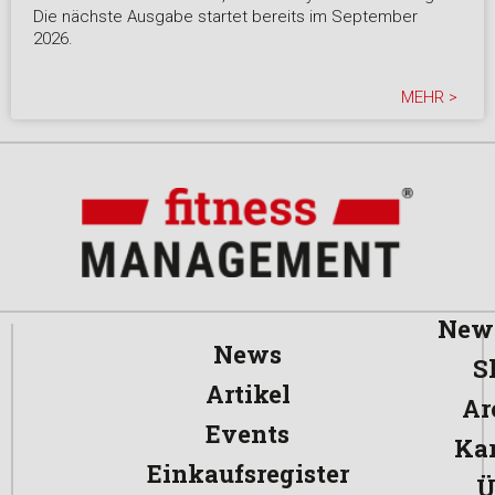
Die nächste Ausgabe startet bereits im September
2026.
MEHR >
News
News
S
Artikel
Ar
Events
Kar
Einkaufsregister
Ü