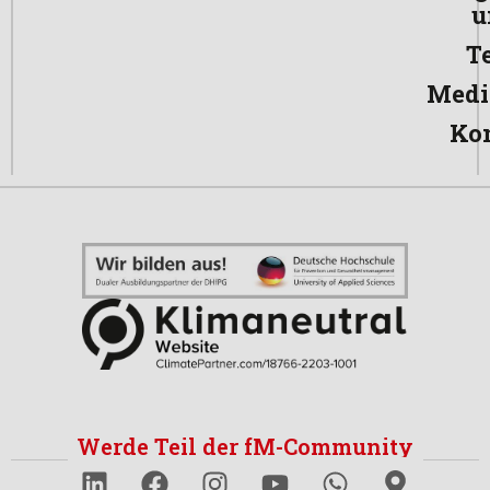
u
T
Medi
Ko
Werde Teil der fM-Community