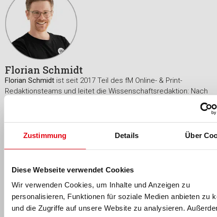
Florian Schmidt
Florian Schmidt
ist seit 2017 Teil des fM Online- & Print-
Redaktionsteams und leitet die Wissenschaftsredaktion: Nach
seinem Hotelmanagement-Studium an der
Hotelfachschule
Zürich
und mehreren Jahren Führungserfahrung in der
internationalen Sport- und Wellnesshotellerie absolvierte der
Dipl. Hotelier (HF) an der
Universität des Saarlandes
zusätzlich
Zustimmung
Details
Über Coo
ein Bachelor- und Masterstudium in Sportwissenschaft
(Schwerpunkte Leistungs- und Gesundheitssport). Während
seines Studiums arbeitete er als wissenschaftlicher
Diese Webseite verwendet Cookies
Projektmitarbeiter am Lehrstuhl für Sportsoziologie und
Wir verwenden Cookies, um Inhalte und Anzeigen zu
Sportökonomie am
SWI Saarbrücken
. Seit 2017 ist er neben
personalisieren, Funktionen für soziale Medien anbieten zu 
seiner Redaktionstätigkeit auch als Dozent im Fachbereich
Ökonomie/Management der
DHfPG/BSA-Akademie
tätig.
und die Zugriffe auf unsere Website zu analysieren. Außerd