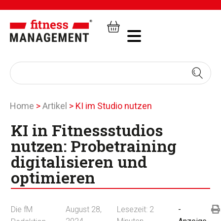
Home
>
Artikel
>
KI im Studio nutzen
KI in Fitnessstudios
nutzen: Probetraining
digitalisieren und
optimieren
Die fM
August 28,
Lesezeit:
2
-