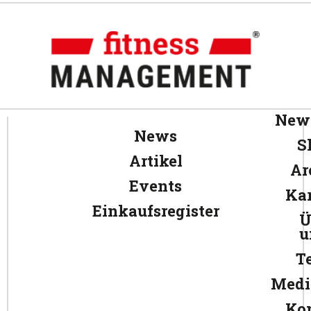
News
News
S
Artikel
Ar
Events
Kar
Einkaufsregister
Ü
u
T
Medi
Ko