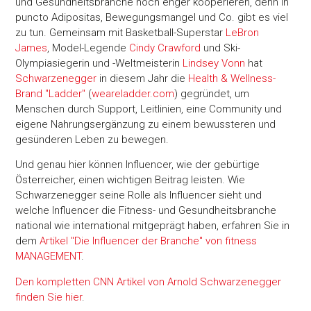
und Gesundheitsbranche noch enger kooperieren, denn in
puncto Adipositas, Bewegungsmangel und Co. gibt es viel
zu tun. Gemeinsam mit Basketball-Superstar
LeBron
James
, Model-Legende
Cindy Crawford
und Ski-
Olympiasiegerin und -Weltmeisterin
Lindsey Vonn
hat
Schwarzenegger
in diesem Jahr die
Health & Wellness-
Brand "Ladder"
(
weareladder.com
) gegründet, um
Menschen durch Support, Leitlinien, eine Community und
eigene Nahrungsergänzung zu einem bewussteren und
gesünderen Leben zu bewegen.
Und genau hier können Influencer, wie der gebürtige
Österreicher, einen wichtigen Beitrag leisten. Wie
Schwarzenegger seine Rolle als Influencer sieht und
welche Influencer die Fitness- und Gesundheitsbranche
national wie international mitgeprägt haben, erfahren Sie in
dem
Artikel "Die Influencer der Branche" von fitness
MANAGEMENT
.
Den kompletten CNN Artikel von Arnold Schwarzenegger
finden Sie hier
.