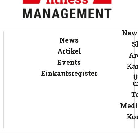
News
News
S
Artikel
Ar
Events
Kar
Einkaufsregister
Ü
u
T
Medi
Ko