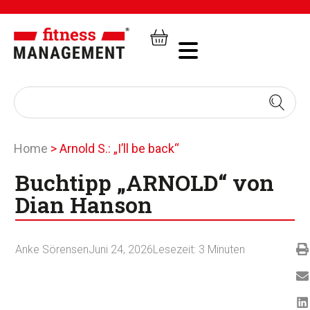
Home
>
Arnold S.: „I’ll be back“
Buchtipp „ARNOLD“ von
Dian Hanson
Anke Sörensen
Juni 24, 2026
Lesezeit:
3
Minuten