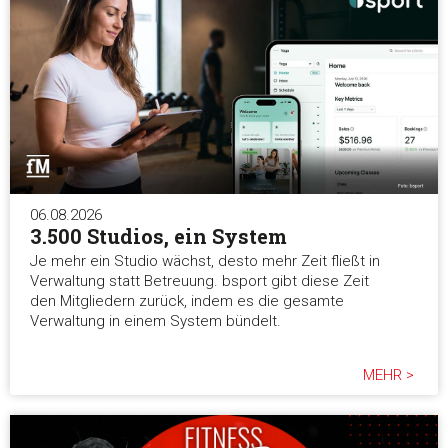
Zustimmung
Details
Über Coo
Diese Webseite verwendet Cookies
Wir verwenden Cookies, um Inhalte und Anzeigen zu
personalisieren, Funktionen für soziale Medien anbieten zu 
und die Zugriffe auf unsere Website zu analysieren. Außerd
geben wir Informationen zu Ihrer Verwendung unserer Websi
06.08.2026
3.500 Studios, ein System
unsere Partner für soziale Medien, Werbung und Analysen we
Unsere Partner führen diese Informationen möglicherweise m
Je mehr ein Studio wächst, desto mehr Zeit fließt in
weiteren Daten zusammen, die Sie ihnen bereitgestellt habe
Verwaltung statt Betreuung. bsport gibt diese Zeit
den Mitgliedern zurück, indem es die gesamte
die sie im Rahmen Ihrer Nutzung der Dienste gesammelt ha
Verwaltung in einem System bündelt.
Einwilligungsauswahl
MEHR >
Notwendig
Präferenzen