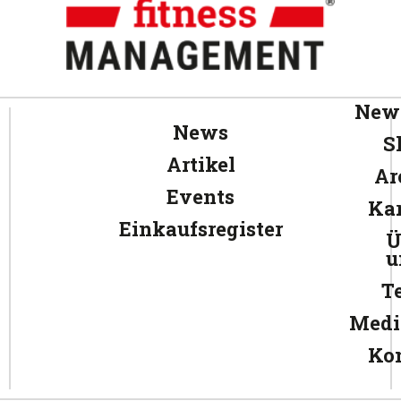
News
News
S
Artikel
Ar
Events
Kar
Einkaufsregister
Ü
u
T
Medi
Ko