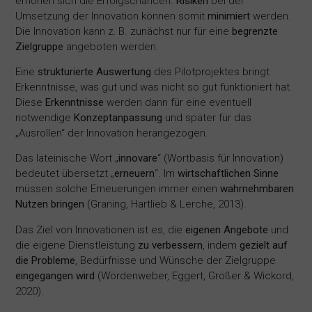
erhöhen sich die Erfolgschancen.
Risiken
bei der
Umsetzung der Innovation können somit
minimiert
werden.
Die Innovation kann z. B. zunächst nur für eine
begrenzte
Zielgruppe
angeboten werden.
Eine
strukturierte Auswertung
des Pilotprojektes bringt
Erkenntnisse, was gut und was nicht so gut funktioniert hat.
Diese
Erkenntnisse
werden dann für eine eventuell
notwendige
Konzeptanpassung
und später für das
„Ausrollen“ der Innovation herangezogen.
Das lateinische Wort „
innovare
“ (Wortbasis für Innovation)
bedeutet übersetzt „
erneuern
“. Im
wirtschaftlichen Sinne
müssen solche Erneuerungen immer einen
wahrnehmbaren
Nutzen bringen
(Graning, Hartlieb & Lerche, 2013).
Das Ziel von Innovationen ist es, die
eigenen Angebote
und
die eigene Dienstleistung
zu verbessern
, indem
gezielt auf
die Probleme
, Bedürfnisse und Wünsche der Zielgruppe
eingegangen wird
(Wördenweber, Eggert, Größer & Wickord,
2020).