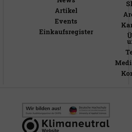
S
Artikel
Ar
Events
Kar
Einkaufsregister
Ü
u
T
Medi
Ko