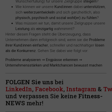
Wunscherfüllung) für unsere Zielgruppe
steigern
?
Wie können wir unsere
Kund:innen
dabei
unterstützen
,
sich
weiterzuentwickeln
und sich ganzheitlich, also
physisch, psychisch und sozial wohl(er) zu fühlen
?
Was müssen wir tun, damit unsere Zielgruppe unsere
Leistung
als
einzigartig
wahrnimmt?
Hinter diesen Fragen steht die Überzeugung, dass
Unternehmen dann erfolgreich sind, wenn sie die
Probleme
ihrer Kund:innen einfacher
, schneller und nachhaltiger
lösen
als die Konkurrenz
. Gehen Sie dabei wie folgt vor:
Probleme analysieren ⇒ Engpässe erkennen ⇒
Unternehmensstärken und Marktchancen bewusst machen
FOLGEN Sie uns
bei
LinkedIn
,
Facebook
,
Instagram
&
Tw
und verpassen Sie keine
Fitness-
NEWS
mehr!