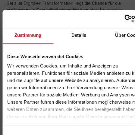
Bei aller Digitalen Transformation liegt die
Chance für die
professionelle Gesundheitsdienstleistung
aber besonders
auf der Ebene des
gesteigerten zwischenmenschlichen
Beziehungsbedürfnisses
von Kund:innen.
Empathie
(Betreuung) und
Kreativität
(Innovationen finden) sollten
Zustimmung
Details
Über Coo
daher
gezielt gefördert
werden.
Digitalisierung
im Sinne von technologischem Fortschritt (z.
B. intelligente, smarte Trainingsgeräte und ein
Diese Webseite verwendet Cookies
umfassendes Trainingserlebnis vor Ort)
ergänzt
diese
Wir verwenden Cookies, um Inhalte und Anzeigen zu
empathische Beziehung
, aber sollte diese definitiv nicht
personalisieren, Funktionen für soziale Medien anbieten zu 
ersetzen.
und die Zugriffe auf unsere Website zu analysieren. Außerd
Innovationsimpulse für die praktische
geben wir Informationen zu Ihrer Verwendung unserer Websi
Umsetzung
unsere Partner für soziale Medien, Werbung und Analysen we
Unsere Partner führen diese Informationen möglicherweise m
Um im eigenen Unternehmen langfristig eine offene,
weiteren Daten zusammen, die Sie ihnen bereitgestellt habe
kreative und motivierende Innovationskultur zu etablieren,
die sie im Rahmen Ihrer Nutzung der Dienste gesammelt ha
bietet die „
Roadmap
“ mit ihren vier Wegweisern
wertvolle
Ansatzpunkte
.
Einwilligungsauswahl