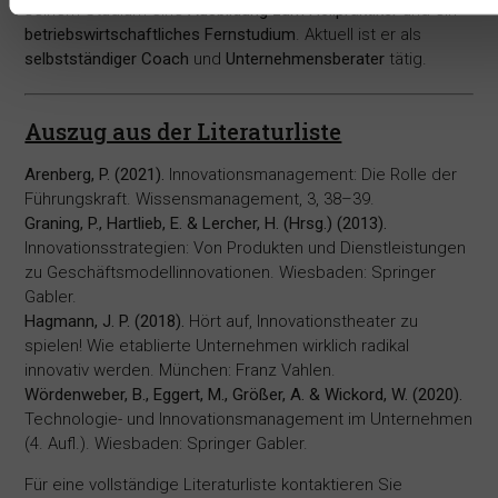
seinem Studium eine
Ausbildung zum Heilpraktiker
und ein
betriebswirtschaftliches Fernstudium
. Aktuell ist er als
selbstständiger Coach
und
Unternehmensberater
tätig.
Auszug aus der Literaturliste
Arenberg, P. (2021).
Innovationsmanagement: Die Rolle der
Führungskraft. Wissensmanagement, 3, 38–39.
Graning, P., Hartlieb, E. & Lercher, H. (Hrsg.) (2013).
Innovationsstrategien: Von Produkten und Dienstleistungen
zu Geschäftsmodellinnovationen. Wiesbaden: Springer
Gabler.
Hagmann, J. P. (2018).
Hört auf, Innovationstheater zu
spielen! Wie etablierte Unternehmen wirklich radikal
innovativ werden. München: Franz Vahlen.
Wördenweber, B., Eggert, M., Größer, A. & Wickord, W. (2020).
Technologie- und Innovationsmanagement im Unternehmen
(4. Aufl.). Wiesbaden: Springer Gabler.
Für eine vollständige Literaturliste kontaktieren Sie