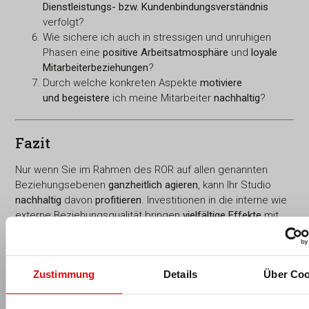
Dienstleistungs- bzw. Kundenbindungsverständnis
verfolgt?
Wie sichere ich auch in stressigen und unruhigen
Phasen eine
positive Arbeitsatmosphäre
und
loyale
Mitarbeiterbeziehungen
?
Durch welche konkreten Aspekte
motiviere
und begeistere
ich meine Mitarbeiter
nachhaltig
?
Fazit
Nur wenn Sie im Rahmen des ROR auf allen genannten
Beziehungsebenen
ganzheitlich agieren
, kann Ihr Studio
nachhaltig
davon
profitieren
. Investitionen in die interne wie
externe Beziehungsqualität bringen
vielfältige Effekte
mit
sich, die direkt wie
indirekt
den
Unternehmenserfolg positiv
beeinflussen
können.
Abschließend stellt sich die Frage, ob es möglich ist, über
Zustimmung
Details
Über Coo
sogenannte
Key Performance Indicators (KPIs)
die
maximale Beziehungsqualität zu '
messen
' und gezielt zu