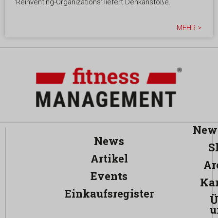
'Reinventing-Organizations' liefert Denkanstöße.
MEHR >
News
News
S
Artikel
Ar
Events
Kar
Einkaufsregister
Ü
u