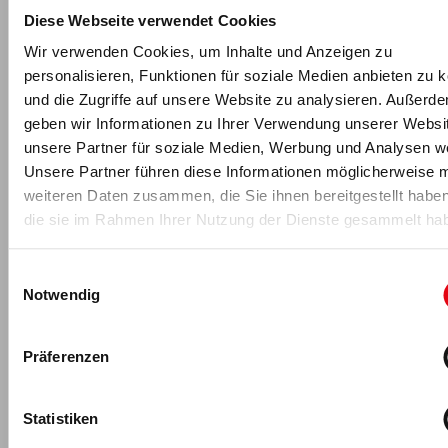
steuern
. Die Antwort ist
Ja
und
es liegt an Ihnen
, diese
Diese Webseite verwendet Cookies
konsequent in Ihren Unternehmensalltag zu
integrieren
.
Wir verwenden Cookies, um Inhalte und Anzeigen zu
Was Sie brauchen, ist ein spezifisches '
Maß
' bzw. einen
personalisieren, Funktionen für soziale Medien anbieten zu 
'
Wert
' für die
emotionale Beziehungsqualität
– dabei steht
und die Zugriffe auf unsere Website zu analysieren. Außerd
nicht primär die leistungs- und qualitätsbezogene
geben wir Informationen zu Ihrer Verwendung unserer Websi
Kundenzufriedenheit
im Mittelpunkt, sondern die
emotionale
unsere Partner für soziale Medien, Werbung und Analysen we
Verbindung
zu Ihren Kunden und Mitarbeitern.
Unsere Partner führen diese Informationen möglicherweise m
weiteren Daten zusammen, die Sie ihnen bereitgestellt habe
Über den Autor
die sie im Rahmen Ihrer Nutzung der Dienste gesammelt ha
Nicolai Rolli
, Diplom-
Einwilligungsauswahl
Sportwissenschaftler, ist Dozent
Notwendig
an der
Deutschen Hochschule für
Prävention und
Gesundheitsmanagement
Präferenzen
(DHfPG)
und der
BSA-Akademie
. Er
absolvierte nach seinem Studium
eine Ausbildung zum Heilpraktiker
Statistiken
und ein betriebswirtschaftliches Fernstudium. Aktuell ist er