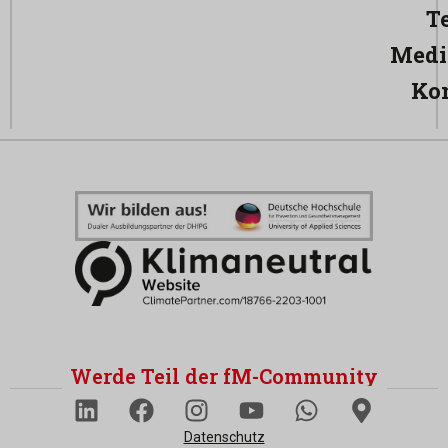
T
Medi
Ko
Werde Teil der fM-Community
Datenschutz