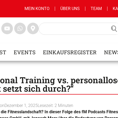
MEIN KONTO
ÜBER UNS
TEAM
KA
ST
EVENTS
EINKAUFSREGISTER
NEW
onal Training vs. personallos
setzt sich durch?“
ion
Dezember 1, 2025
Lesezeit:
2
Minuten
die Fitnesslandschaft? In dieser Folge des fM Podcasts Fitnes