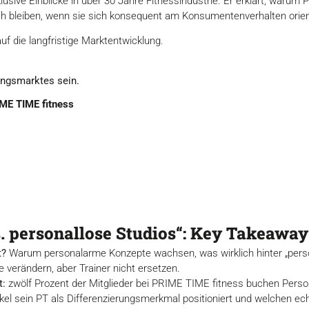
sive Einblicke in über 30 Jahre Fitnessindustrie. Er erklärt, warum 
ch bleiben, wenn sie sich konsequent am Konsumentenverhalten orien
uf die langfristige Marktentwicklung.
ingsmarktes sein.
ME TIME fitness
s. personallose Studios“: Key Takeaway
t?
Warum personalarme Konzepte wachsen, was wirklich hinter „pers
 verändern, aber Trainer nicht ersetzen.
t:
zwölf Prozent der Mitglieder bei PRIME TIME fitness buchen Person
el sein PT als Differenzierungsmerkmal positioniert und welchen e