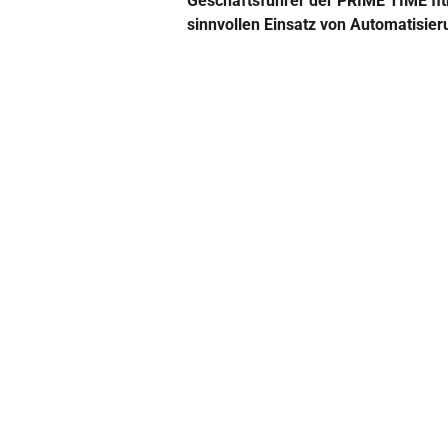
Geschäftsführer der PRIME TIME fit
sinnvollen Einsatz von Automatisier