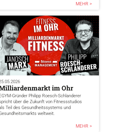
MEHR >
25.05.2026
Milliardenmarkt im Ohr
EGYM-Gründer Philipp Roesch-Schlanderer
spricht über die Zukunft von Fitnessstudios
als Teil des Gesundheitssystems und
Gesundheitsmarkts weltweit.
MEHR >