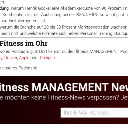
en.
ldung:
warum Henrik Gockel eine Akademikerquote von 90 Prozent im
Kombination mit der Ausbildung bei der BSA/DHfPG so wichtig ist un
esundheitskompetenz ist.
warum die Branche auf 20 bis 30 Prozent Marktpenetration wachsen 
bestimmt und welche Formate sich neben Personal Training, Boutiq
Fitness im Ohr
t, wo es Podcasts gibt: Dort kannst du den fitness MANAGEMENT Podc
fy
,
Deezer
,
Apple
oder
Podigee
.
n unseres Podcasts!