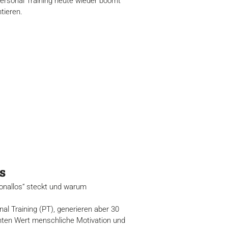
Personal Training heute wieder boomt
tieren.
s
onallos“ steckt und warum
al Training (PT), generieren aber 30
chten Wert menschliche Motivation und