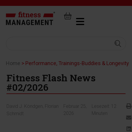
Home
>
Performance, Trainings-Buddies & Longevity
Fitness Flash News
#02/2026
David J. Köndgen
,
Florian
Februar 25,
Lesezeit:
12
2026
Minuten
Schmidt