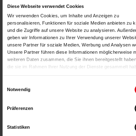
Matrix: starker Partner für das
Diese Webseite verwendet Cookies
Deutsche Haus
Wir verwenden Cookies, um Inhalte und Anzeigen zu
Matrix
ist offizieller Partner Deutsches Haus bei
personalisieren, Funktionen für soziale Medien anbieten zu 
den Olympischen und Paralympischen
und die Zugriffe auf unsere Website zu analysieren. Außerd
Winterspielen Mailand-Cortina 2026. Für die
geben wir Informationen zu Ihrer Verwendung unserer Websi
optimale Fitness der Athletinnen und Athleten
unsere Partner für soziale Medien, Werbung und Analysen we
steht ihnen erneut der Team-Deutschland-
Unsere Partner führen diese Informationen möglicherweise m
Performance-Hub zur Verfügung. Diesen stattet
weiteren Daten zusammen, die Sie ihnen bereitgestellt habe
das Unternehmen aus Frechen mit modernsten
die sie im Rahmen Ihrer Nutzung der Dienste gesammelt ha
Geräten für Training und Regeneration aus. „Als
offizieller Partner Deutsches Haus sind wir stolz
darauf, den Performance Hub für das Team D mit
Einwilligungsauswahl
unseren Geräten auszustatten. Unser Anspruch ist
Notwendig
es, im Bereich Fitness – gemäß der gestellten
Anforderungen – die bestmöglichen
Präferenzen
Rahmenbedingungen für unsere Athletinnen und
Athleten vor Ort zu schaffen“, sagt Volker Lichte,
Matrix-Key-Account-Manager Performance & Sport
Statistiken
Clubs. Und weiter: „Wir freuen uns auf eine
erfolgreiche, gemeinsame Zeit in Cortina – und