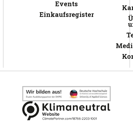
Events
Kar
Einkaufsregister
Ü
u
T
Medi
Ko