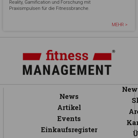
Reality, Gamification und Forschung mit
Praxisimpulsen für die Fitnessbranche.
MEHR >
News
News
S
Artikel
Ar
Events
Kar
Einkaufsregister
Ü