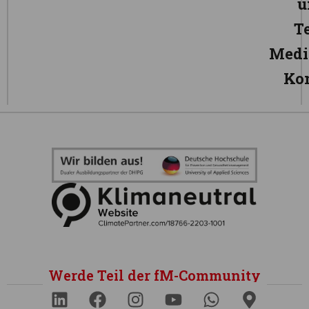
u
T
Medi
Ko
Werde Teil der fM-Community