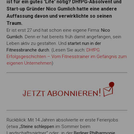
ist für ein gutes 'Life' nötig? DHfPG-Absolvent und
Start-up Gründer Nico Gumlich hatte eine andere
Auffassung davon und verwirklichte so seinen
Traum.
Er ist erst 27 und hat schon eine eigene Firma:
Nico
Gumlich
. Denn er hat bereits früh damit angefangen, sein
Leben aktiv zu gestalten. Und
startet nun in der
Fitnessbranche durch
. (Lesen Sie auch:
DHfPG
Erfolgsgeschichten – Vom Fitnesstrainer im Gefängnis zum
eigenen Unternehmen
)
Rückblick: Mit 14 Jahren absolvierte er erste Ferienjobs
(etwa „
Steine schleppen
im Sommer beim
Landschaftsgärtner“ oder „in der
Berliner Philharmonie