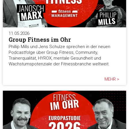
11.05.2026
Group Fitness im Ohr
Phillip Mills und Jens Schulze sprechen in der neuen
Podcastfolge über Group Fitness, Community,
Trainerqualität, HYROX, mentale Gesundheit und
Wachstumspotenziale der Fitnessbranche weltweit.
MEHR >
Zustimmung
Details
Über Coo
Diese Webseite verwendet Cookies
Wir verwenden Cookies, um Inhalte und Anzeigen zu
personalisieren, Funktionen für soziale Medien anbieten zu 