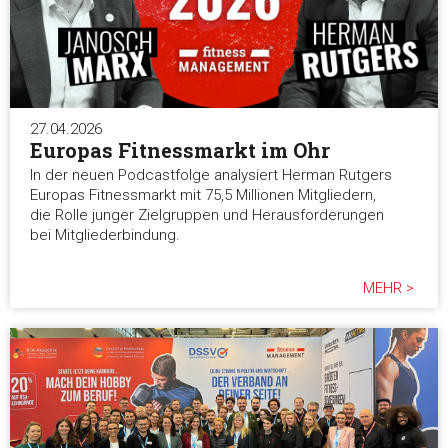
und die Zugriffe auf unsere Website zu analysieren. Außerd
geben wir Informationen zu Ihrer Verwendung unserer Websi
unsere Partner für soziale Medien, Werbung und Analysen we
Unsere Partner führen diese Informationen möglicherweise m
weiteren Daten zusammen, die Sie ihnen bereitgestellt habe
27.04.2026
die sie im Rahmen Ihrer Nutzung der Dienste gesammelt ha
Europas Fitnessmarkt im Ohr
In der neuen Podcastfolge analysiert Herman Rutgers
Einwilligungsauswahl
Europas Fitnessmarkt mit 75,5 Millionen Mitgliedern,
Notwendig
die Rolle junger Zielgruppen und Herausforderungen
bei Mitgliederbindung.
Präferenzen
MEHR >
Statistiken
Marketing