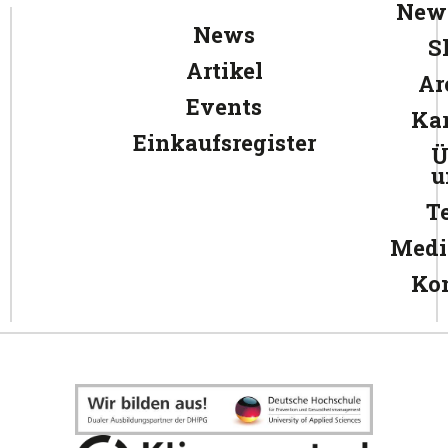
News
News
S
Artikel
Ar
Events
Kar
Einkaufsregister
Ü
u
T
Medi
Ko