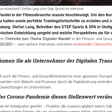
n entwickelt? Stefan Lang vom Step Sports im Interview.
Wandel in der Fitnessbranche massiv beschleunigt. Um den Kon
 halten sowie perfekte Trainingsfortschritte zu erzielen und zu
ung. Stefan Lang, Betreiber des STEP Sports & SPA in Stuttga
amischen Entwicklung umgeht und welche Perspektiven sie für 
erer
Titelreihe zum Thema 'Digitaler Wandel'
in der Fitness- und Ges
03/2021
– zwei weitere Interviews und einen
einleitenden Übersichtsa
äumen Sie als Unternehmer der Digitalen Trans
h auch die Fitness- und Gesundheitsbranche einer gewissen Disrupti
t, werden sich Abläufe und Prozesse durch die Digitalisierung verän
d Gewichtungen im Unternehmen.
r Corona-Pandemie diesen Stellenwert veränd
e ein Katalysator gewirkt – Projekte, die sowieso geplant waren, hab
nderen haben Firmen, die uns monatelang warten ließen, plötzlich in