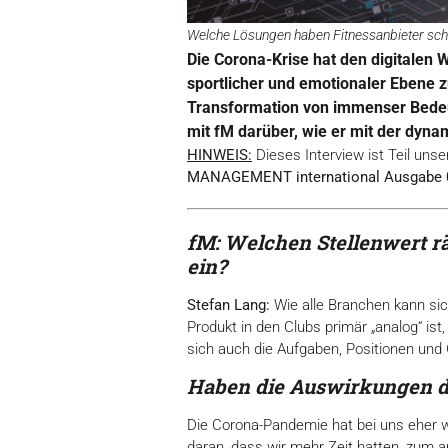
Welche Lösungen haben Fitnessanbieter scho
Die Corona-Krise hat den digitalen 
sportlicher und emotionaler Ebene zu
Transformation von immenser Bedeut
mit fM darüber, wie er mit der dyn
HINWEIS:
Dieses Interview ist Teil uns
MANAGEMENT international Ausgabe 
fM: Welchen Stellenwert r
ein?
Stefan Lang:
Wie alle Branchen kann sic
Produkt in den Clubs primär „analog“ is
sich auch die Aufgaben, Positionen un
Haben die Auswirkungen de
Die Corona-Pandemie hat bei uns eher wi
daran, dass wir mehr Zeit hatten, zum a