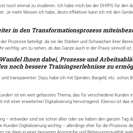
bst noch einmal zu studieren. Ich habe mich bei der DHfPG für den d
t. Je mehr Wissen ich habe, desto effektiver kann ich mit den Gerät
eiter in den Transformationsprozess miteinbe
 der Prozesse beteiligt, da sie die Stärken und Schwächen ihrer Bere
r wichtig, um zu sehen, ob das Ganze auch in der Praxis sinnvoll ist.
e Wandel Ihnen dabei, Prozesse und Arbeitsablä
en noch bessere Trainingserlebnisse zu ermög
 und transparenter. Dazu habe ich mit Spinden, Bargeld, etc. schon Be
unden' ist ein weit gefasstes Thema, das für verschiedene Kunden in
 mit einer erweiterten Digitalisierung hervorragend. Ebenso ist das 
ung – entweder sind sie schon älter oder sie haben den ganzen Tag d
e Kunden Digitalisierung wichtig – allerdings eher für die Prozesse 
n sie dann in einer besseren Ansprache und Betreuungsqualität wa