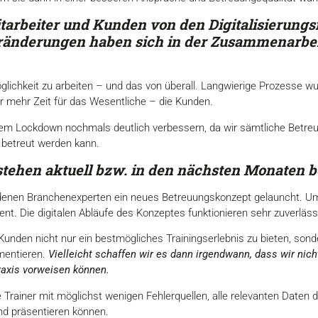
 Mitarbeiter und Kunden von den Digitalisieru
änderungen haben sich in der
Zusammenarbeit
Möglichkeit zu arbeiten – und das von überall. Langwierige Prozesse wu
 mehr Zeit für das Wesentliche – die Kunden.
dem Lockdown nochmals deutlich verbessern, da wir sämtliche Betreuu
 betreut werden kann.
stehen aktuell bzw. in den
nächsten Monaten b
denen Branchenexperten ein neues Betreuungskonzept gelauncht. Um 
ment. Die digitalen Abläufe des Konzeptes funktionieren sehr zuverläss
 Kunden nicht nur ein bestmögliches Trainingserlebnis zu bieten, so
mentieren.
Vielleicht schaffen wir es dann irgendwann, dass wir nic
raxis vorweisen können.
ie Trainer mit möglichst wenigen Fehlerquellen, alle relevanten Daten
nd präsentieren können.