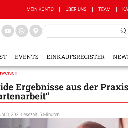
MEIN KONTO
ÜBER UNS
TEAM
KA
ST
EVENTS
EINKAUFSREGISTER
NEW
hweisen
lide Ergebnisse aus der Praxi
artenarbeit“
uni 8, 2021
Lesezeit:
5
Minuten