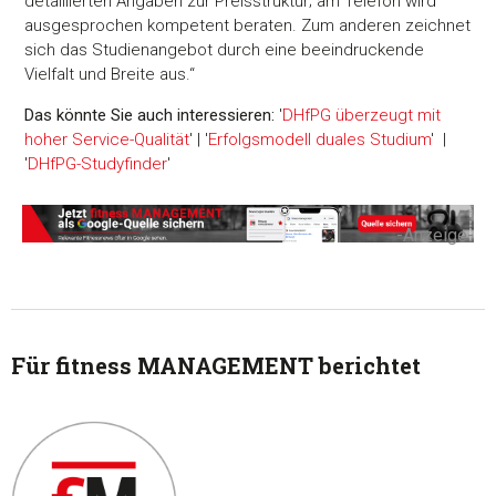
detaillierten Angaben zur Preisstruktur; am Telefon wird
ausgesprochen kompetent beraten. Zum anderen zeichnet
sich das Studienangebot durch eine beeindruckende
Vielfalt und Breite aus.“
Das könnte Sie auch interessieren:
'
DHfPG überzeugt mit
hoher Service-Qualität
' | '
Erfolgsmodell duales Studium
' |
'
DHfPG-Studyfinder
'
-Anzeige-
Für fitness MANAGEMENT berichtet