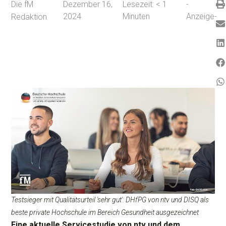
Die fM
Dezember 16,
Lesezeit:
< 1
-
2024
Minuten
Anzeige-
Redaktion
Testsieger mit Qualitätsurteil 'sehr gut': DHfPG von ntv und DISQ als
beste private Hochschule im Bereich Gesundheit ausgezeichnet
Eine aktuelle Servicestudie von ntv und dem