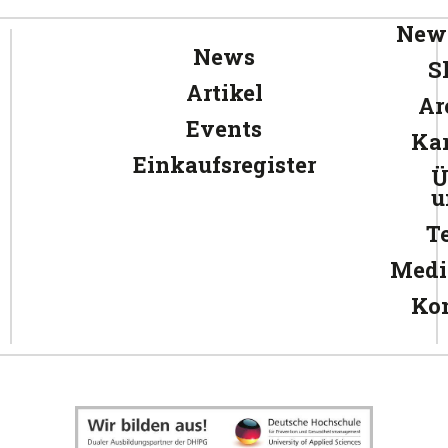
News
News
S
Artikel
Ar
Events
Kar
Einkaufsregister
Ü
u
T
Medi
Ko