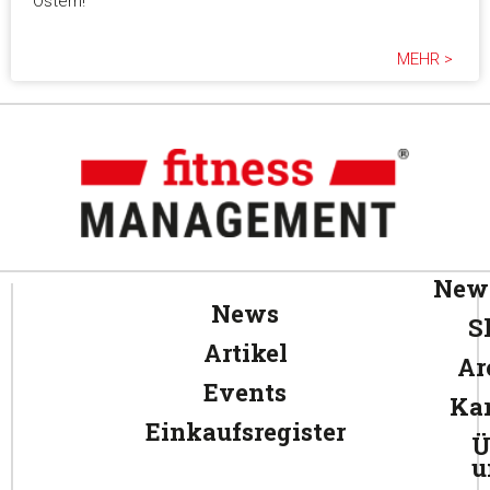
Ostern!
MEHR >
News
News
S
Artikel
Ar
Events
Kar
Einkaufsregister
Ü
u