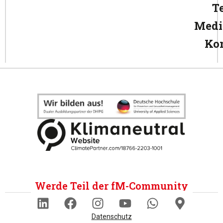
T
Medi
Ko
Werde Teil der fM-Community
Datenschutz