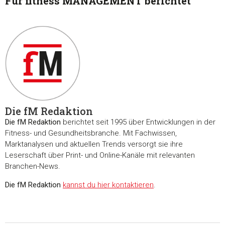
Für fitness MANAGEMENT berichtet
Die fM Redaktion
Die fM Redaktion
berichtet seit 1995 über Entwicklungen in der
Fitness- und Gesundheitsbranche. Mit Fachwissen,
Marktanalysen und aktuellen Trends versorgt sie ihre
Leserschaft über Print- und Online-Kanäle mit relevanten
Branchen-News.
Zustimmung
Details
Über Coo
Die fM Redaktion
kannst du hier kontaktieren
.
Diese Webseite verwendet Cookies
Wir verwenden Cookies, um Inhalte und Anzeigen zu