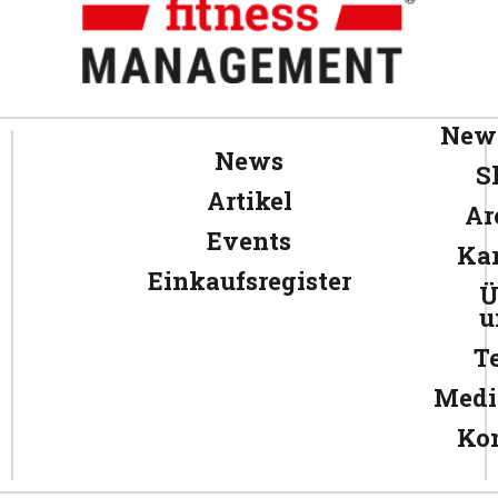
News
News
S
Artikel
Ar
Events
Kar
Einkaufsregister
Ü
u
T
Medi
Ko