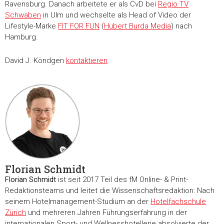
Ravensburg. Danach arbeitete er als CvD bei
Regio TV
Schwaben
in Ulm und wechselte als Head of Video der
Marketing
Lifestyle-Marke
FIT FOR FUN
(
Hubert Burda Media
) nach
Hamburg.
David J. Köndgen
kontaktieren
.
Alle akzeptieren
Auswahl erlauben
Alle ablehnen
Florian Schmidt
Florian Schmidt
ist seit 2017 Teil des fM Online- & Print-
Redaktionsteams und leitet die Wissenschaftsredaktion: Nach
seinem Hotelmanagement-Studium an der
Hotelfachschule
Zürich
und mehreren Jahren Führungserfahrung in der
internationalen Sport- und Wellnesshotellerie absolvierte der