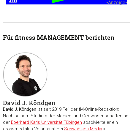
-Anzeige-
Diese Webseite verwendet Cookies
Wir verwenden Cookies, um Inhalte und Anzeigen zu
personalisieren, Funktionen für soziale Medien anbieten zu 
und die Zugriffe auf unsere Website zu analysieren. Außerd
Für fitness MANAGEMENT berichten
geben wir Informationen zu Ihrer Verwendung unserer Websi
unsere Partner für soziale Medien, Werbung und Analysen we
Unsere Partner führen diese Informationen möglicherweise m
weiteren Daten zusammen, die Sie ihnen bereitgestellt habe
die sie im Rahmen Ihrer Nutzung der Dienste gesammelt ha
Einwilligungsauswahl
Notwendig
David J. Köndgen
Präferenzen
David J. Köndgen
ist seit 2019 Teil der fM-Online-Redaktion:
Nach seinem Studium der Medien- und Geowissenschaften an
der
Eberhard Karls Universität Tübingen
absolvierte er ein
Statistiken
crossmediales Volontariat bei
Schwäbisch Media
in