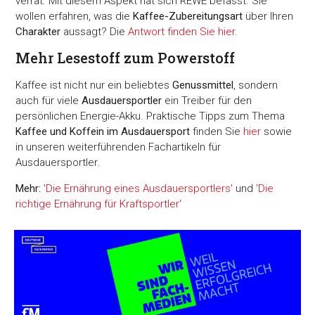
verrät. Mit diesem Aspekt hat sich REWE befasst. Sie
wollen erfahren, was die
Kaffee-Zubereitungsart
über Ihren
Charakter
aussagt? Die
Antwort finden Sie hier
.
Mehr Lesestoff zum Powerstoff
Kaffee ist nicht nur ein beliebtes
Genussmittel
, sondern
auch für viele
Ausdauersportler
ein Treiber für den
persönlichen Energie-Akku. Praktische Tipps zum Thema
Kaffee und Koffein im Ausdauersport
finden Sie
hier
sowie
in unseren weiterführenden Fachartikeln für
Ausdauersportler.
Mehr:
'Die Ernährung eines Ausdauersportlers'
und
'Die
richtige Ernährung für Kraftsportler'
Zustimmung
Details
Über Coo