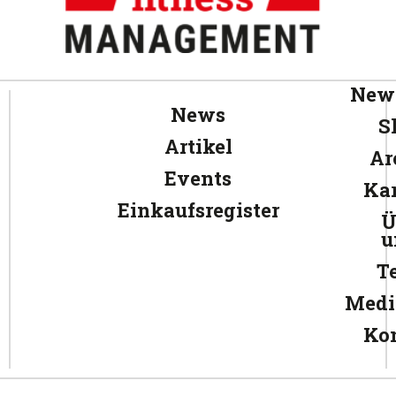
News
News
S
Artikel
Ar
Events
Kar
Einkaufsregister
Ü
u
T
Medi
Ko