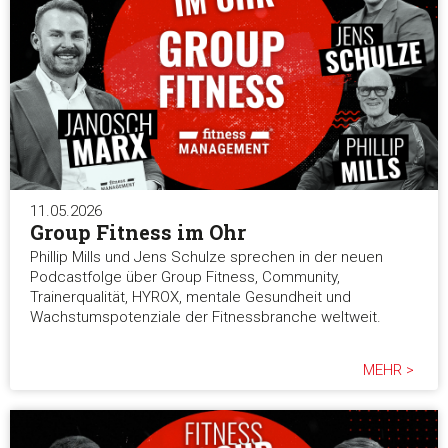
Präferenzen
Statistiken
Marketing
11.05.2026
Group Fitness im Ohr
Alle akzeptieren
Phillip Mills und Jens Schulze sprechen in der neuen
Podcastfolge über Group Fitness, Community,
Trainerqualität, HYROX, mentale Gesundheit und
Auswahl erlauben
Wachstumspotenziale der Fitnessbranche weltweit.
Alle ablehnen
MEHR >