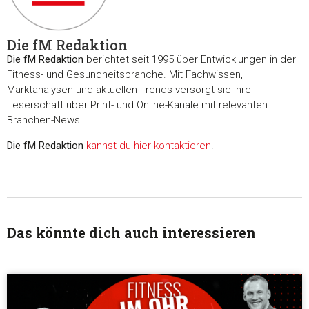
Die fM Redaktion
Zustimmung
Details
Über Coo
Die fM Redaktion
berichtet seit 1995 über Entwicklungen in der
Fitness- und Gesundheitsbranche. Mit Fachwissen,
Marktanalysen und aktuellen Trends versorgt sie ihre
Diese Webseite verwendet Cookies
Leserschaft über Print- und Online-Kanäle mit relevanten
Wir verwenden Cookies, um Inhalte und Anzeigen zu
Branchen-News.
personalisieren, Funktionen für soziale Medien anbieten zu 
Die fM Redaktion
kannst du hier kontaktieren
.
und die Zugriffe auf unsere Website zu analysieren. Außerd
geben wir Informationen zu Ihrer Verwendung unserer Websi
unsere Partner für soziale Medien, Werbung und Analysen we
Unsere Partner führen diese Informationen möglicherweise m
weiteren Daten zusammen, die Sie ihnen bereitgestellt habe
Das könnte dich auch interessieren
die sie im Rahmen Ihrer Nutzung der Dienste gesammelt ha
Einwilligungsauswahl
Notwendig