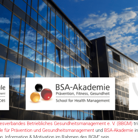
esverbandes Betriebliches Gesundheitsmanagement e. V. (BBGM)
tr
e für Prävention und Gesundheitsmanagement
und
BSA-Akademie
in
on, Information & Motivation im Rahmen des BGM“ sein.