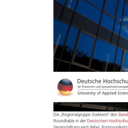
Die „Regionalgruppe Südwest“ des
Bund
Roundtable in der
Deutschen Hochschul
Veranstaltung wird dabei „Kommunikati