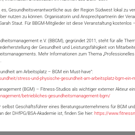
 es, Gesundheitsverantwortliche aus der Region Südwest lokal zu v
eber nutzen zu können. Organisatorin und Ansprechpartnerin der Veran
h Staut. Für BBGM-Mitglieder ist diese Veranstaltung kostenlos – 
heitsmanagement e.V. (BBGM), gegründet 2011, steht für alle Theme
iederherstellung der Gesundheit und Leistungsfähigkeit von Mitarbei
itsmanagements. Mehr Informationen zum Thema „Professionelles 
E
.
sundheit am Arbeitsplatz – BGM ein Must-have“:
ndheit/stress-und-physische-gesundheit-am-arbeitsplatz-bgm-ein-
management (BGM) – Fitness-Studios als wichtiger externer Akteur e
anagement/betriebliches-gesundheitsmanagement-bgm/
der selbst Geschäftsführer eines Beratungsunternehmens für BGM und
 der DHfPG/BSA-Akademie ist, finden Sie hier:
https://www.fitne