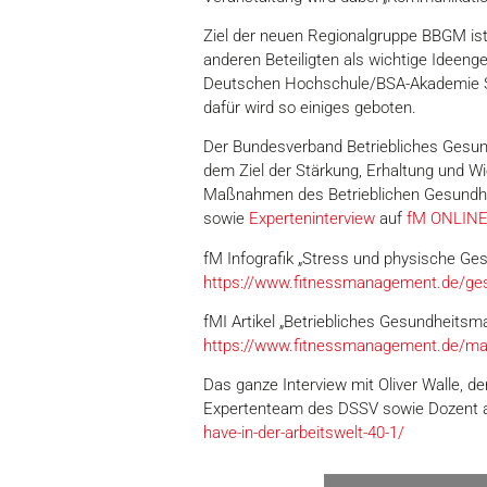
Ziel der neuen Regionalgruppe BBGM ist
anderen Beteiligten als wichtige Ideeng
Deutschen Hochschule/BSA-Akademie Sara
dafür wird so einiges geboten.
Der Bundesverband Betriebliches Gesund
dem Ziel der Stärkung, Erhaltung und W
Maßnahmen des Betrieblichen Gesundhe
sowie
Experteninterview
auf
fM ONLIN
fM Infografik „Stress und physische Ge
https://www.fitnessmanagement.de/gesu
fMI Artikel „Betriebliches Gesundheits
https://www.fitnessmanagement.de/m
Das ganze Interview mit Oliver Walle, 
Expertenteam des DSSV sowie Dozent an
have-in-der-arbeitswelt-40-1/