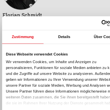
Florian Schmidt
Florian Schmidt
ist seit 2017 Teil des fM Online- & Print-
Redaktionsteams und leitet die Wissenschaftsredaktion: Nach
seinem Hotelmanagement-Studium an der
Hotelfachschule
Zürich
und mehreren Jahren Führungserfahrung in der
Zustimmung
Details
Über Coo
internationalen Sport- und Wellnesshotellerie absolvierte der
Dipl. Hotelier (HF) an der
Universität des Saarlandes
zusätzlich
ein Bachelor- und Masterstudium in Sportwissenschaft
Diese Webseite verwendet Cookies
(Schwerpunkte Leistungs- und Gesundheitssport). Während
Wir verwenden Cookies, um Inhalte und Anzeigen zu
seines Studiums arbeitete er als wissenschaftlicher
personalisieren, Funktionen für soziale Medien anbieten zu 
Projektmitarbeiter am Lehrstuhl für Sportsoziologie und
und die Zugriffe auf unsere Website zu analysieren. Außerd
Sportökonomie am
SWI Saarbrücken
. Seit 2017 ist er neben
geben wir Informationen zu Ihrer Verwendung unserer Websi
seiner Redaktionstätigkeit auch als Dozent im Fachbereich
Ökonomie/Management der
DHfPG/BSA-Akademie
tätig.
unsere Partner für soziale Medien, Werbung und Analysen we
Unsere Partner führen diese Informationen möglicherweise m
Florian Schmidt
kontaktieren
.
weiteren Daten zusammen, die Sie ihnen bereitgestellt habe
die sie im Rahmen Ihrer Nutzung der Dienste gesammelt ha