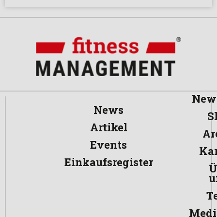
News
News
S
Artikel
Ar
Events
Kar
Einkaufsregister
Ü
u
T
Medi