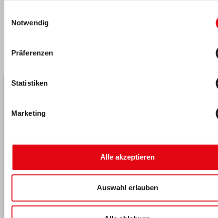
Einwilligungsauswahl
Notwendig
Das könnte dich auch interessieren
Präferenzen
Statistiken
Marketing
Alle akzeptieren
Auswahl erlauben
06.08.2026
Neuer ai Fitness CFO
Dr. Jobst Müller-Trimbusch übernimmt ab Januar 2027