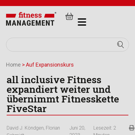
Home
>
Auf Expansionskurs
all inclusive Fitness
expandiert weiter und
übernimmt Fitnesskette
FiveStar
David J. Köndgen
,
Florian
Juni 20,
Lesezeit:
2