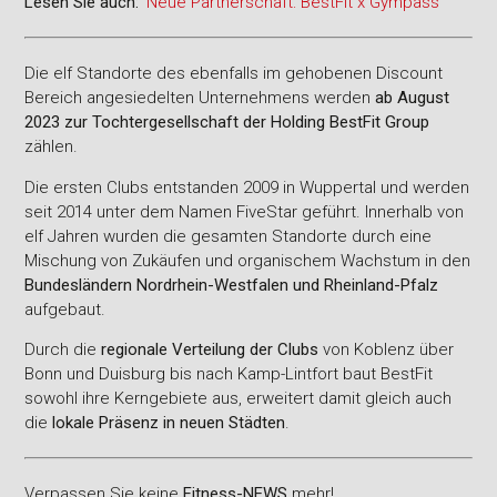
Lesen Sie auch:
'
Neue Partnerschaft: BestFit x Gympass
'
Die elf Standorte des ebenfalls im gehobenen Discount
Bereich angesiedelten Unternehmens werden
ab August
2023 zur Tochtergesellschaft der Holding BestFit Group
zählen.
Die ersten Clubs entstanden 2009 in Wuppertal und werden
seit 2014 unter dem Namen FiveStar geführt. Innerhalb von
elf Jahren wurden die gesamten Standorte durch eine
Mischung von Zukäufen und organischem Wachstum in den
Bundesländern Nordrhein-Westfalen und Rheinland-Pfalz
aufgebaut.
Durch die
regionale Verteilung der Clubs
von Koblenz über
Bonn und Duisburg bis nach Kamp-Lintfort baut BestFit
sowohl ihre Kerngebiete aus, erweitert damit gleich auch
die
lokale Präsenz in neuen Städten
.
Verpassen Sie keine
Fitness-
NEWS
mehr!