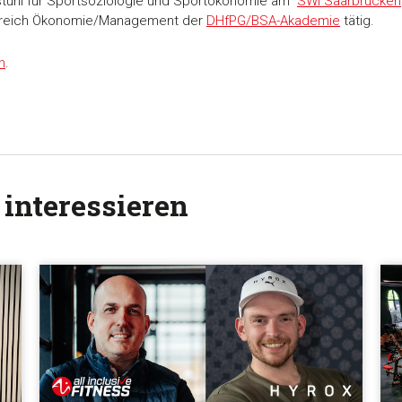
rstuhl für Sportsoziologie und Sportökonomie am
SWI Saarbrücken
ereich Ökonomie/Management der
DHfPG/BSA-Akademie
tätig.
n
.
 interessieren