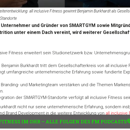
iterentwicklung: all inclusive Fitness gewinnt Benjamin Burkhardt als Gesells
Standorte
r Unternehmer und Gründer von SMARTGYM sowie Mitgründer
tion unter einem Dach vereint, wird weiterer Gesellschafte
lusive Fitness erweitert sein Studionetzwerk bzw. Unternehmens
:
Benjamin Burkhardt tritt dem Gesellschafterkreis von all inclusive 
ingt umfangreiche unternehmerische Erfahrung sowie fundierte Ex
 Branding- und Marketingteam verstärken und die Themen Markens
n.
egration der SMARTGYM-Standorte verfolgt all inclusive Fitness s
 Burkhardt nicht nur seine unternehmerische Erfahrung, sondern 
nd Brand Development in die weitere Entwicklung von
all inclusive
FITNESS IM OHR – ALLE FOLGEN DES FM PODCASTS