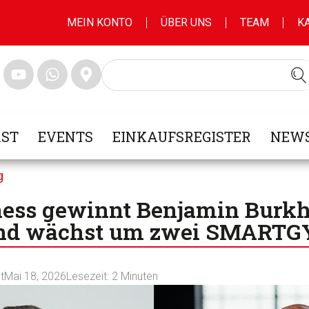
MEIN KONTO
ÜBER UNS
TEAM
K
ST
EVENTS
EINKAUFSREGISTER
NEWS
g
tness gewinnt Benjamin Burkh
 und wächst um zwei SMARTG
t
Mai 18, 2026
Lesezeit:
2
Minuten