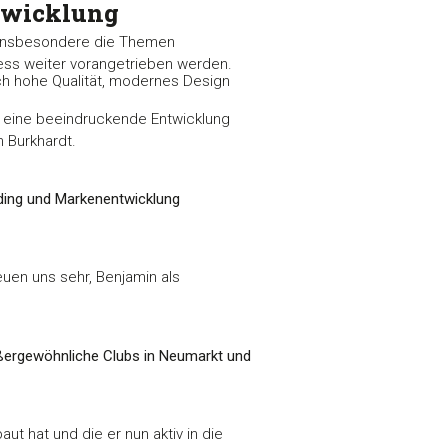
twicklung
g insbesondere die Themen
ness weiter vorangetrieben werden.
ch hohe Qualität, modernes Design
en eine beeindruckende Entwicklung
 Burkhardt.
nding und Markenentwicklung
reuen uns sehr, Benjamin als
ußergewöhnliche Clubs in Neumarkt und
ut hat und die er nun aktiv in die