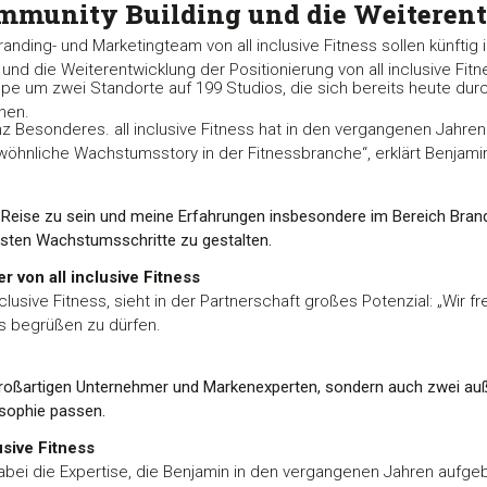
ommunity Building und die Weiteren
ing- und Marketingteam von all inclusive Fitness sollen künfti
und die Weiterentwicklung der Positionierung von all inclusive Fit
 um zwei Standorte auf 199 Studios, die sich bereits heute dur
nen.
anz Besonderes. all inclusive Fitness hat in den vergangenen Jahr
wöhnliche Wachstumsstory in der Fitnessbranche“, erklärt Benjamin
er Reise zu sein und meine Erfahrungen insbesondere im Bereich Bra
sten Wachstumsschritte zu gestalten.
 von all inclusive Fitness
lusive Fitness, sieht in der Partnerschaft großes Potenzial: „Wir f
ess begrüßen zu dürfen.
 großartigen Unternehmer und Markenexperten, sondern auch zwei a
osophie passen.
sive Fitness
abei die Expertise, die Benjamin in den vergangenen Jahren aufgeba