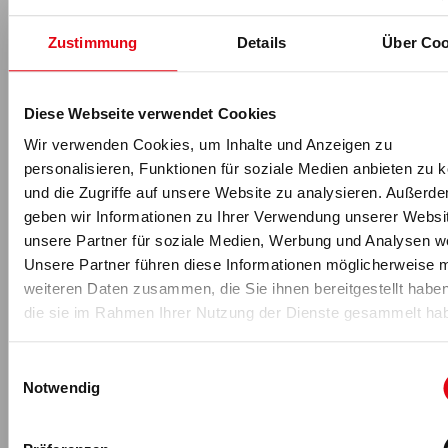
Krisenmanagement:
Zustimmung
Details
Über Coo
Belastungsfaktoren,
Ressourcen und
Diese Webseite verwendet Cookies
Veränderungspotenziale
Wir verwenden Cookies, um Inhalte und Anzeigen zu
personalisieren, Funktionen für soziale Medien anbieten zu 
und die Zugriffe auf unsere Website zu analysieren. Außerd
geben wir Informationen zu Ihrer Verwendung unserer Websi
unsere Partner für soziale Medien, Werbung und Analysen we
Unsere Partner führen diese Informationen möglicherweise m
weiteren Daten zusammen, die Sie ihnen bereitgestellt habe
die sie im Rahmen Ihrer Nutzung der Dienste gesammelt ha
Einwilligungsauswahl
Notwendig
Wie schafft man es Krisen als Chance zu begreifen? In