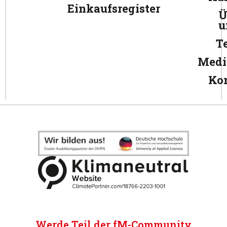
Einkaufsregister
Ü
u
T
Medi
Ko
Werde Teil der fM-Community