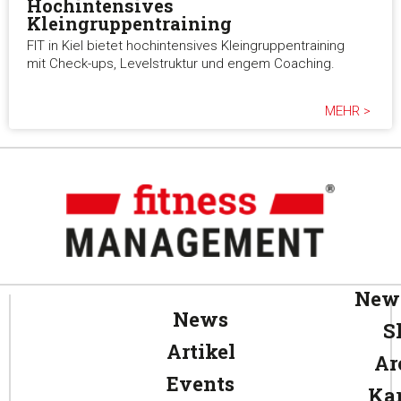
Hochintensives
Kleingruppentraining
FIT in Kiel bietet hochintensives Kleingruppentraining
mit Check-ups, Levelstruktur und engem Coaching.
MEHR >
News
News
S
Artikel
Ar
Events
Kar