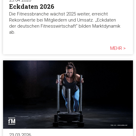
23.04.2026
die sie im Rahmen Ihrer Nutzung der Dienste gesammelt ha
Eckdaten 2026
Die Fitnessbranche wächst 2025 weiter, erreicht
Rekordwerte bei Mitgliedern und Umsatz. „Eckdaten
Einwilligungsauswahl
der deutschen Fitnesswirtschaft“ bilden Marktdynamik
Notwendig
ab.
Präferenzen
MEHR >
Statistiken
Marketing
Alle akzeptieren
Auswahl erlauben
23.03.2026