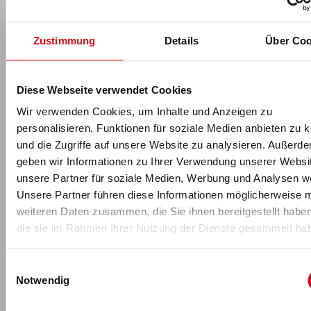
automatisieren und sich dadurch im Einsatz auf das Neue,
Unerwartete fokussieren zu können. Mentale
Herausforderungen können auch reduziert werden, wenn
Zustimmung
Details
Über Coo
die körperlichen Faktoren ausreichend ausgebildet sind.
Dafür ist das lebenslange körperliche Training eines jeden
Feuerwehrmannes bzw. einer jeden Feuerwehrfrau absolut
Diese Webseite verwendet Cookies
notwendig.
Wir verwenden Cookies, um Inhalte und Anzeigen zu
Zur Person
personalisieren, Funktionen für soziale Medien anbieten zu 
und die Zugriffe auf unsere Website zu analysieren. Außerd
Der Oberstudienrat mit den
geben wir Informationen zu Ihrer Verwendung unserer Websi
Fächern Mathematik und Sport,
Claus Lochmann
(60), ist seit 1989
unsere Partner für soziale Medien, Werbung und Analysen we
an der Feuerwehrakademie
Unsere Partner führen diese Informationen möglicherweise m
Hamburg in der Ausbildung tätig.
weiteren Daten zusammen, die Sie ihnen bereitgestellt habe
Den Fachbereich Sport und
die sie im Rahmen Ihrer Nutzung der Dienste gesammelt ha
Gesundheit leitet er dort seit 1991.
Somit ist er zuständig für die
Einwilligungsauswahl
körperliche
Ausbildung der Nachwuchskräfte
, die
Notwendig
Gesunderhaltung aller Mitarbeiter und die Planung und
Durchführung von Sportveranstaltungen. Auf nationaler