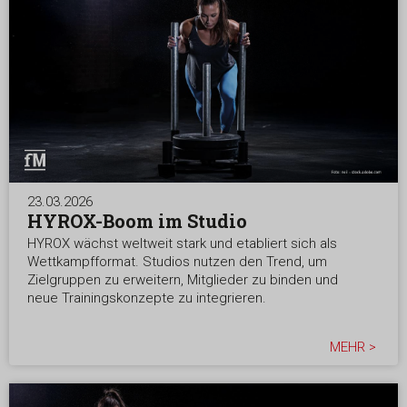
23.03.2026
HYROX-Boom im Studio
HYROX wächst weltweit stark und etabliert sich als
Wettkampfformat. Studios nutzen den Trend, um
Zielgruppen zu erweitern, Mitglieder zu binden und
neue Trainingskonzepte zu integrieren.
MEHR >