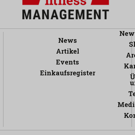
News
News
S
Artikel
Ar
Events
Kar
Einkaufsregister
Ü
u
T
Medi
Ko