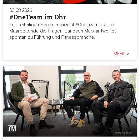
03.08.2026
Präferenzen
#OneTeam im Ohr
Im dreiteiligen Sommerspecial #OneTeam stellen
Mitarbeitende die Fragen. Janosch Marx antwortet
Statistiken
spontan zu Führung und Fitnessbranche.
Marketing
MEHR >
Alle akzeptieren
Auswahl erlauben
Alle ablehnen