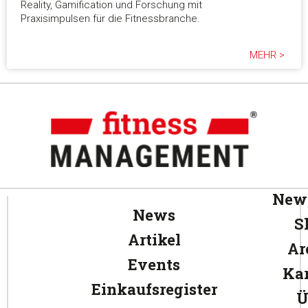
Reality, Gamification und Forschung mit
Praxisimpulsen für die Fitnessbranche.
MEHR >
News
News
S
Artikel
Ar
Events
Kar
Einkaufsregister
Ü