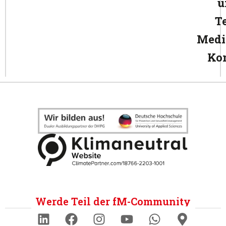
u
T
Medi
Ko
Werde Teil der fM-Community