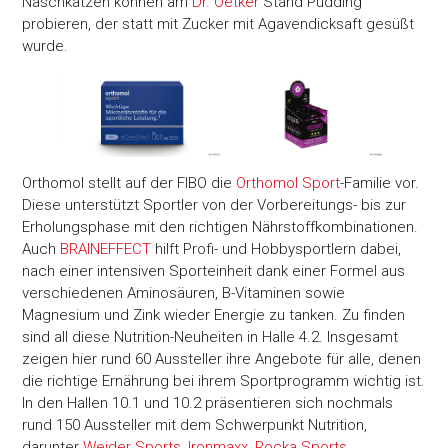
Naschkatzen können am
Dr. Oetker
Stand Pudding
probieren, der statt mit Zucker mit Agavendicksaft gesüßt
wurde.
Orthomol stellt auf der FIBO die
Orthomol Sport
-Familie vor.
Diese unterstützt Sportler von der Vorbereitungs- bis zur
Erholungsphase mit den richtigen Nährstoffkombinationen.
Auch
BRAINEFFECT
hilft Profi- und Hobbysportlern dabei,
nach einer intensiven Sporteinheit dank einer Formel aus
verschiedenen Aminosäuren, B-Vitaminen sowie
Magnesium und Zink wieder Energie zu tanken. Zu finden
sind all diese Nutrition-Neuheiten in Halle 4.2. Insgesamt
zeigen hier rund 60 Aussteller ihre Angebote für alle, denen
die richtige Ernährung bei ihrem Sportprogramm wichtig ist.
In den Hallen 10.1 und 10.2 präsentieren sich nochmals
rund 150 Aussteller mit dem Schwerpunkt Nutrition,
darunter
Weider Sports
,
Ironmaxx
,
Rocka Sports
,