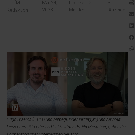
Die fM
Mai 24,
Lesezeit:
3
-
2023
Minuten
Anzeige-
Redaktion
Hugo Braams (l., CEO und Mitbegründer Virtuagym) und Aernout
Leezenberg (Gründer und CEO Hidden Profits Marketing) geben die
Kooperation ihrer Unternehmen bekannt