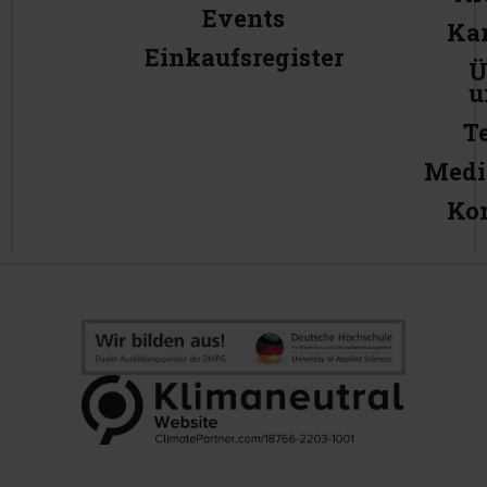
Events
Kar
Einkaufsregister
Ü
u
T
Medi
Ko