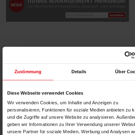
-Anzeige-
Für fitness MANAGEMENT berichtet
Zustimmung
Details
Über Coo
Diese Webseite verwendet Cookies
Wir verwenden Cookies, um Inhalte und Anzeigen zu
personalisieren, Funktionen für soziale Medien anbieten zu 
und die Zugriffe auf unsere Website zu analysieren. Außerd
Die fM Redaktion
geben wir Informationen zu Ihrer Verwendung unserer Websi
Die fM Redaktion
berichtet seit 1995 über Entwicklungen in der
unsere Partner für soziale Medien, Werbung und Analysen we
Fitness- und Gesundheitsbranche. Mit Fachwissen,