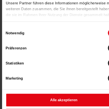
Unsere Partner führen diese Informationen möglicherweise m
Marktanalysen und aktuellen Trends versorgt sie ihre
weiteren Daten zusammen, die Sie ihnen bereitgestellt habe
Leserschaft über Print- und Online-Kanäle mit relevanten
die sie im Rahmen Ihrer Nutzung der Dienste gesammelt ha
Branchen-News.
Die fM Redaktion
kannst du hier kontaktieren
.
Einwilligungsauswahl
Notwendig
Präferenzen
Das könnte dich auch interessieren
Statistiken
Marketing
Alle akzeptieren