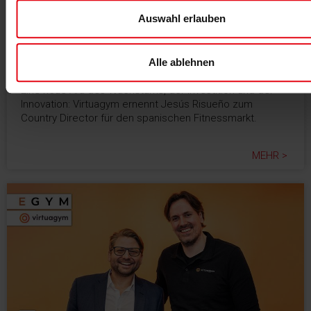
Auswahl erlauben
22.08.2024
Alle ablehnen
Neue Präsenz vor Ort
Eine neue Ära des Wachstums, der Investition und der
Innovation: Virtuagym ernennt Jesús Risueño zum
Country Director für den spanischen Fitnessmarkt.
MEHR >